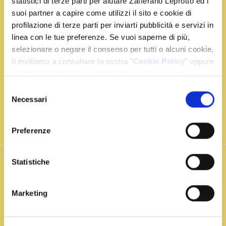
statistici di terze parti per aiutare Zafferano Leprotto ed i
suoi partner a capire come utilizzi il sito e cookie di
Con la ricetta di oggi Zafferano Leprotto vi insegnerà
profilazione di terze parti per inviarti pubblicità e servizi in
come preparare dei petti di pollo e renderli più sfiziosi
linea con le tue preferenze. Se vuoi saperne di più,
che mai. Profumate la carne in una padella con un
selezionare o negare il consenso per tutti o alcuni cookie,
bicchierino di marsala per renderla bruna e dolce e
ti invitiamo a consultare la nostra "
Cookie Policy
" oppure
servitela con una salsa liscia e dorata al sapore di
premere "Seleziona i cookies". Per un'esperienza
Zafferano Leprotto, pronto in pochi minuti e
migliore ti consigliamo di premere "Accetta tutti".
Selezione
gustosissimo!
Necessari
del
consenso
Vai alla ricetta
Preferenze
Statistiche
Sedanini
Marketing
allo