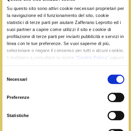
con gelato allo
Zafferano Leprotto è una vera esplosione di gusto che
Su questo sito sono attivi cookie necessari proprietari per
la navigazione ed il funzionamento del sito, cookie
unisce tradizione e originalità!
statistici di terze parti per aiutare Zafferano Leprotto ed i
suoi partner a capire come utilizzi il sito e cookie di
Vai alla ricetta
profilazione di terze parti per inviarti pubblicità e servizi in
linea con le tue preferenze. Se vuoi saperne di più,
selezionare o negare il consenso per tutti o alcuni cookie,
ti invitiamo a consultare la nostra "
Cookie Policy
" oppure
Frullato ghiacciato allo
premere "Seleziona i cookies". Per un'esperienza
zafferano
migliore ti consigliamo di premere "Accetta tutti".
Selezione
Necessari
del
consenso
Frullato
Preferenze
Statistiche