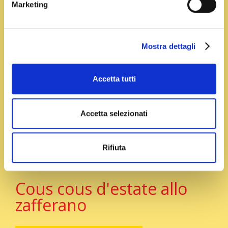
Marketing
Mostra dettagli
ghiacciato allo zafferano
Accetta tutti
Fresco, cremoso e ricco di gusto, questo frullato è la
bevanda perfetta per una pausa rigenerante!
Accetta selezionati
Vai alla ricetta
Rifiuta
Cous cous d'estate allo
zafferano