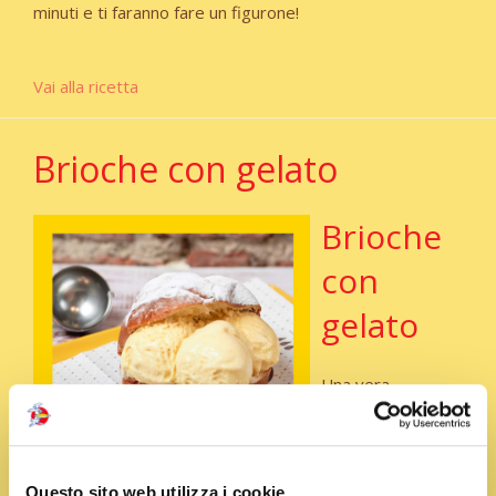
minuti e ti faranno fare un figurone!
Vai alla ricetta
Brioche con gelato
Brioche
con
gelato
Una vera
goduria…Soffice
fuori, cremosa
dentro: la brioche
Questo sito web utilizza i cookie