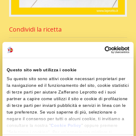
Condividi la ricetta
Ingredienti
Questo sito web utilizza i cookie
Su questo sito sono attivi cookie necessari proprietari per
400 g di cous cous
la navigazione ed il funzionamento del sito, cookie statistici
800 g di tonno fresco
di terze parti per aiutare Zafferano Leprotto ed i suoi
1 porro
partner a capire come utilizzi il sito e cookie di profilazione
300 g di pomodorini rossi e gialli
di terze parti per inviarti pubblicità e servizi in linea con le
tue preferenze. Se vuoi saperne di più, selezionare o
1 bustina di Zafferano Leprotto
negare il consenso per tutti o alcuni cookie, ti invitiamo a
menta fresca q.b.
consultare la nostra "
Cookie Policy
" oppure premere
olio extravergine q.b.
"Seleziona i cookies". Per un'esperienza migliore ti