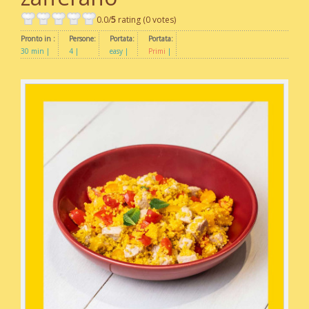
0.0/
5
rating (0 votes)
Pronto in :
Persone:
Portata:
Portata:
30 min
4
easy
Primi