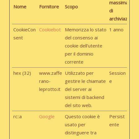
massima
Nome
Fornitore
Scopo
di
archiviazione
CookieCon
Cookiebot
Memorizza lo stato
1 anno
sent
del consenso ai
cookie dell'utente
per il dominio
corrente
hex (32)
www.zaffe
Utilizzato per
Session
rano-
gestire le chiamate
e
leprotto.it
del server ai
sistemi di backend
del sito web.
rc::a
Google
Questo cookie è
Persist
usato per
ente
distinguere tra