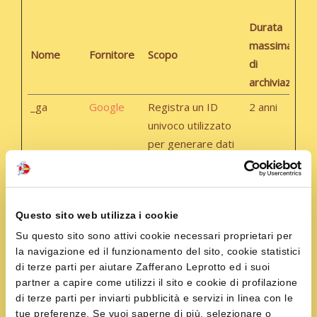
Durata
massima
Nome
Fornitore
Scopo
di
archiviazione
_ga
Google
Registra un ID
2 anni
univoco utilizzato
per generare dati
statistici su come il
visitatore utilizza il
sito internet.
Questo sito web utilizza i cookie
_ga_#
Google
Utilizzato da
2 anni
Su questo sito sono attivi cookie necessari proprietari per
Google Analytics
la navigazione ed il funzionamento del sito, cookie statistici
per raccogliere dati
di terze parti per aiutare Zafferano Leprotto ed i suoi
sul numero di volte
partner a capire come utilizzi il sito e cookie di profilazione
che un utente ha
di terze parti per inviarti pubblicità e servizi in linea con le
tue preferenze. Se vuoi saperne di più, selezionare o
visitato il sito