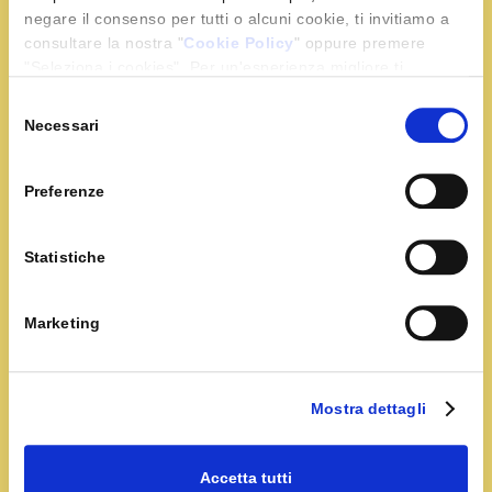
negare il consenso per tutti o alcuni cookie, ti invitiamo a
internet, oltre che
consultare la nostra "
Cookie Policy
" oppure premere
le dati per la prima
"Seleziona i cookies". Per un'esperienza migliore ti
visita e la visita più
consigliamo di premere "Accetta tutti".
Selezione
recente.
Necessari
del
_gat
Google
Utilizzato da
1
consenso
Google Analytics
giorno
Preferenze
per limitare la
frequenza delle
Statistiche
richieste
_gid
Google
Registra un ID
1
Marketing
univoco utilizzato
giorno
per generare dati
statistici su come il
Mostra dettagli
visitatore utilizza il
sito internet.
Accetta tutti