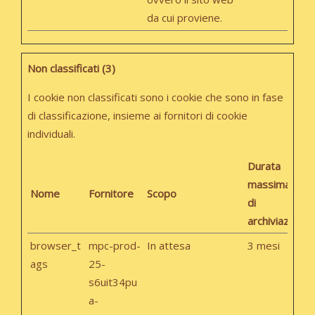
da cui proviene.
Non classificati (3)
I cookie non classificati sono i cookie che sono in fase
di classificazione, insieme ai fornitori di cookie
individuali.
Durata
massima
Nome
Fornitore
Scopo
di
archiviazione
browser_t
mpc-prod-
In attesa
3 mesi
ags
25-
s6uit34pu
a-