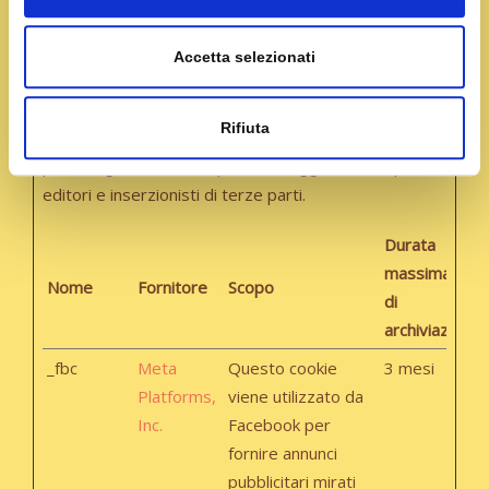
Marketing (6)
Accetta selezionati
I cookie di marketing vengono utilizzati per tracciare i
visitatori sui siti web. La finalità è quella di presentare
Rifiuta
annunci pubblicitari che siano rilevanti e coinvolgenti
per il singolo utente e quindi di maggior valore per
editori e inserzionisti di terze parti.
Durata
massima
Nome
Fornitore
Scopo
di
archiviazione
_fbc
Meta
Questo cookie
3 mesi
Platforms,
viene utilizzato da
Inc.
Facebook per
fornire annunci
pubblicitari mirati