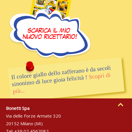
Il colore giallo dello zafferano è da secoli
Scopri di
sinonimo di luce gioia felicità !
più...
Bonetti Spa
Via delle Forze Armate 320
20152 Milano (MI)
Tel: +39 02 4562082