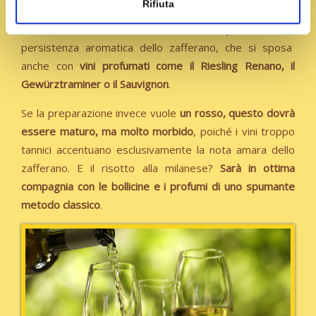
Rifiuta
Chardonnay
, purché di buona struttura, reggeranno
molto bene il confronto con la complessità e la
persistenza aromatica dello zafferano, che si sposa
anche con
vini profumati come il Riesling Renano, il
Gewürztraminer o il Sauvignon
.
Se la preparazione invece vuole
un rosso, questo dovrà
essere maturo, ma molto morbido
, poiché i vini troppo
tannici accentuano esclusivamente la nota amara dello
zafferano. E il risotto alla milanese?
Sarà in ottima
compagnia con le bollicine e i profumi di uno spumante
metodo classico
.