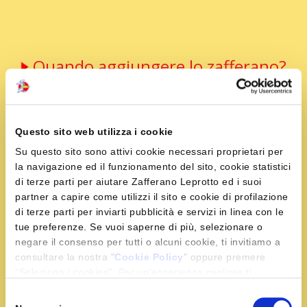
Quando aggiungere lo zafferano?
Si va ai fornelli: come tante altre spezie ed erbe
aromatiche, lo zafferano è termolabile, ovvero
perde in
Questo sito web utilizza i cookie
parte il suo aroma se rimane a lungo a contatto con il
calore
. Per questa ragione è consigliabile aggiungerlo
Su questo sito sono attivi cookie necessari proprietari per
la navigazione ed il funzionamento del sito, cookie statistici
alle pietanze
poco prima di toglierle dal fuoco,
di terze parti per aiutare Zafferano Leprotto ed i suoi
mescolando bene fino a quando non si sarà
partner a capire come utilizzi il sito e cookie di profilazione
uniformemente distribuito
.
di terze parti per inviarti pubblicità e servizi in linea con le
tue preferenze. Se vuoi saperne di più, selezionare o
In preparazioni in umido oppure nel tradizionale risotto
negare il consenso per tutti o alcuni cookie, ti invitiamo a
c'è però chi preferisce unirlo all'inizio della cottura. Così,
consultare la nostra "
Cookie Policy
" oppure premere
diluito nel liquido, ha modo di penetrare a poco a poco
"Seleziona i cookies". Per un'esperienza migliore ti
nella pietanza, pervadendola di sapore
. Nella
consigliamo di premere "Accetta tutti".
Selezione
preparazione della pasta, infine, non si commetta