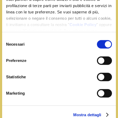
profilazione di terze parti per inviarti pubblicità e servizi in
linea con le tue preferenze. Se vuoi saperne di più,
selezionare o negare il consenso per tutti o alcuni cookie,
ti invitiamo a consultare la nostra "
Cookie Policy
" oppure
premere "Seleziona i cookies". Per un'esperienza
migliore ti consigliamo di premere "Accetta tutti".
Selezione
Necessari
del
consenso
Preferenze
Tempo:
30 min
Portata:
Secondi
Statistiche
Involtini di vitello al radicchio e zafferano
Marketing
Pulite e dividete in foglie singole la trevisana, fatele
rosolare in una padella con l’olio
Leggi Tutto
Mostra dettagli