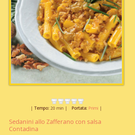
Tempo:
20 min
Portata:
Primi
Sedanini allo Zafferano con salsa
Contadina