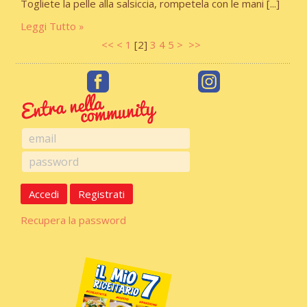
Togliete la pelle alla salsiccia, rompetela con le mani
Leggi Tutto
<<
<
1
[
2
]
3
4
5
>
>>
Accedi
Registrati
Recupera la password