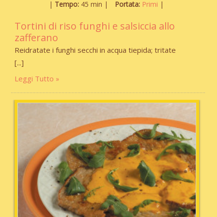
Tempo:
45 min
Portata:
Primi
Tortini di riso funghi e salsiccia allo
zafferano
Reidratate i funghi secchi in acqua tiepida; tritate
Leggi Tutto