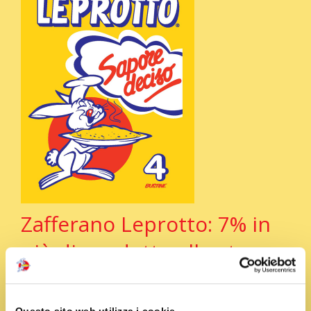
Zafferano Leprotto: 7% in
più di prodotto allo stesso
prezzo consigliato!
Questo sito web utilizza i cookie