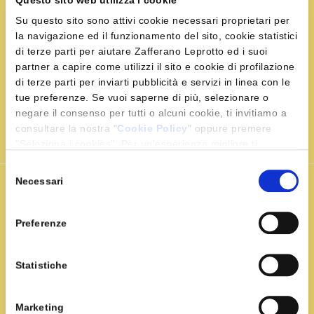
Coerentemente con il tradizionale posizionamento del
Su questo sito sono attivi cookie necessari proprietari per
brand, ZAFFERANO LEPROTTO diventa grande e
la navigazione ed il funzionamento del sito, cookie statistici
gratifica i propri consumatori con un regalo: nel corso
di terze parti per aiutare Zafferano Leprotto ed i suoi
del 2016 ogni bustina di zafferano conterrà ben il 7% in
partner a capire come utilizzi il sito e cookie di profilazione
più di prodotto. ZAFFERANO LEPROTTO diventerà la
di terze parti per inviarti pubblicità e servizi in linea con le
bustina di zafferano con la grammatura in polvere più
tue preferenze. Se vuoi saperne di più, selezionare o
negare il consenso per tutti o alcuni cookie, ti invitiamo a
alta del mercato italiano. Ben 0,16 g per bustina.
consultare la nostra "
Cookie Policy
" oppure premere
"Seleziona i cookies". Per un'esperienza migliore ti
consigliamo di premere "Accetta tutti".
Selezione
Necessari
del
consenso
Preferenze
MILANO
IN
Statistiche
GIALLO
Marketing