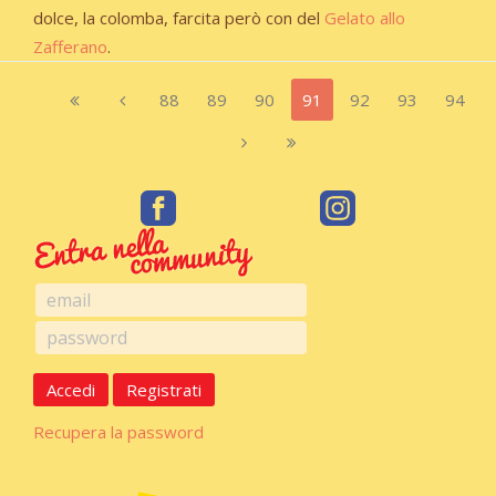
dolce, la colomba, farcita però con del
Gelato allo
Zafferano
.
88
89
90
91
92
93
94
Accedi
Registrati
Recupera la password