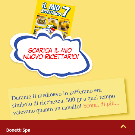
Durante il medioevo lo zafferano era
simbolo di ricchezza: 500 gr a quel tempo
Scopri di più...
valevano quanto un cavallo!
Bonetti Spa