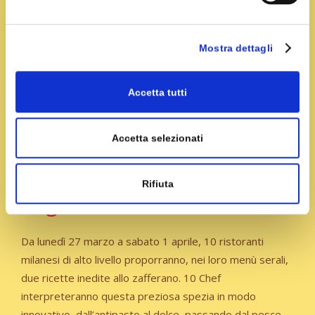
Per una
Mostra dettagli
Accetta tutti
Accetta selezionati
settimana la città si colora
Rifiuta
di giallo
Da lunedì 27 marzo a sabato 1 aprile, 10 ristoranti
milanesi di alto livello proporranno, nei loro menù serali,
due ricette inedite allo zafferano. 10 Chef
interpreteranno questa preziosa spezia in modo
innovativo, dall’antipasto al dolce, passando dal pesce