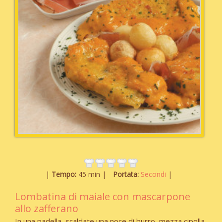
Tempo:
45 min
Portata:
Secondi
Lombatina di maiale con mascarpone
allo zafferano
In una padella, scaldate una noce di burro, mezza cipolla