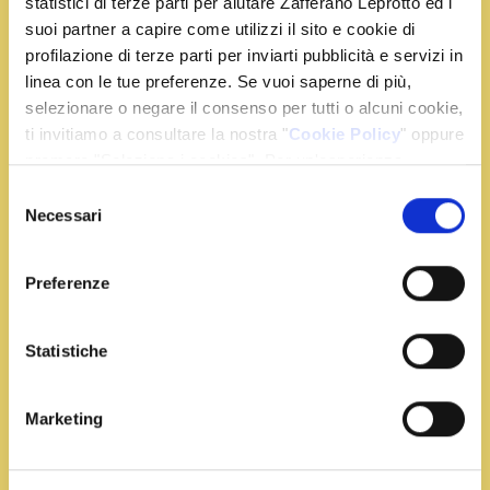
statistici di terze parti per aiutare Zafferano Leprotto ed i
suoi partner a capire come utilizzi il sito e cookie di
profilazione di terze parti per inviarti pubblicità e servizi in
linea con le tue preferenze. Se vuoi saperne di più,
selezionare o negare il consenso per tutti o alcuni cookie,
Tempo:
30 min
Portata:
Dessert
ti invitiamo a consultare la nostra "
Cookie Policy
" oppure
premere "Seleziona i cookies". Per un'esperienza
Tiramisù allo Zafferano
migliore ti consigliamo di premere "Accetta tutti".
Selezione
In una terrina montate i tuorli con lo zucchero fino a
Necessari
del
quando diventano
consenso
Leggi Tutto
Preferenze
Statistiche
Marketing