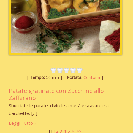
Tempo:
50 min
Portata:
Contorni
Patate gratinate con Zucchine allo
Zafferano
Sbucciate le patate, divitele a metà e scavatele a
barchette,
Leggi Tutto
[
1
]
2
3
4
5
>
>>