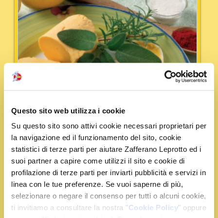
Questo sito web utilizza i cookie
Su questo sito sono attivi cookie necessari proprietari per
la navigazione ed il funzionamento del sito, cookie
statistici di terze parti per aiutare Zafferano Leprotto ed i
suoi partner a capire come utilizzi il sito e cookie di
profilazione di terze parti per inviarti pubblicità e servizi in
Tempo:
15 min
Portata:
Contorni
linea con le tue preferenze. Se vuoi saperne di più,
selezionare o negare il consenso per tutti o alcuni cookie,
Burro allo Zafferano
ti invitiamo a consultare la nostra "
Cookie Policy
" oppure
Togliete il burro dal frigorifero in modo che si