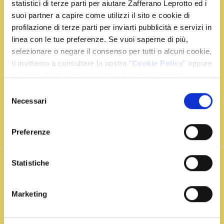
statistici di terze parti per aiutare Zafferano Leprotto ed i
Bruschette mediterranee
suoi partner a capire come utilizzi il sito e cookie di
alla Leprotto
profilazione di terze parti per inviarti pubblicità e servizi in
linea con le tue preferenze. Se vuoi saperne di più,
selezionare o negare il consenso per tutti o alcuni cookie,
Per un aperitivo dal sapore mediterraneo, queste
ti invitiamo a consultare la nostra "
Cookie Policy
" oppure
bruschette sono meravigliose. Con la loro crema di
premere "Seleziona i cookies". Per un'esperienza
caprino allo Zafferano Leprotto creerai un mix perfetto
migliore ti consigliamo di premere "Accetta tutti".
Selezione
di sapori che stupirà.
Necessari
del
consenso
Preferenze
Vai alla ricetta
Statistiche
Insalata
Marketing
con