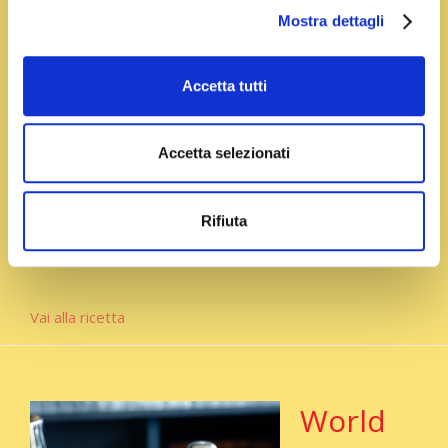
dressing
Mostra dettagli
in giallo
Accetta tutti
Rendi la tua
insalata più
speciale con
Accetta selezionati
questa ricetta
sfiziosa. Un dressing a base di yogurt magro e
Rifiuta
Zafferano Leprotto: cremoso, colorato e goloso:
perfetto per una pausa pranzo sana ma allegra.
Vai alla ricetta
World