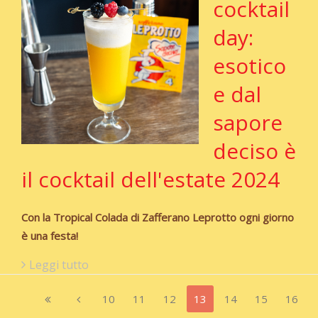
cocktail
day:
esotico
e dal
sapore
deciso è
il cocktail dell'estate 2024
Con la Tropical Colada di Zafferano Leprotto ogni giorno
è una festa!
Leggi tutto
10
11
12
13
14
15
16