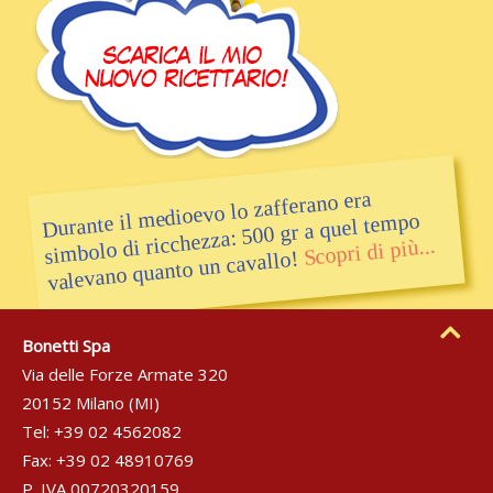
Durante il medioevo lo zafferano era
simbolo di ricchezza: 500 gr a quel tempo
Scopri di più...
valevano quanto un cavallo!
Bonetti Spa
Via delle Forze Armate 320
20152 Milano (MI)
Tel: +39 02 4562082
Fax: +39 02 48910769
P. IVA 00720320159