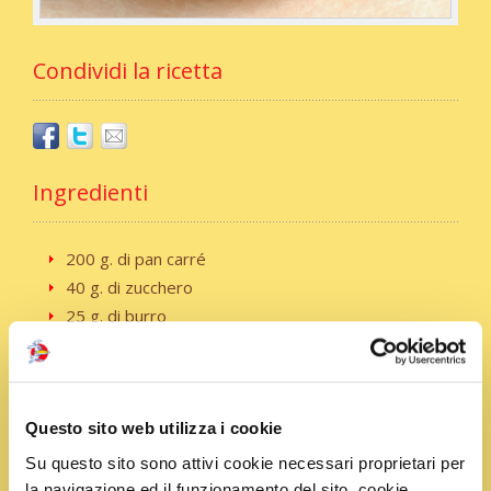
Condividi la ricetta
Ingredienti
200 g. di pan carré
40 g. di zucchero
25 g. di burro
2 uova
200 ml. di latte
80 ml. di panna liquida
100 g. di amarene sciroppate
Questo sito web utilizza i cookie
1 bustina di zafferano
Su questo sito sono attivi cookie necessari proprietari per
la navigazione ed il funzionamento del sito, cookie