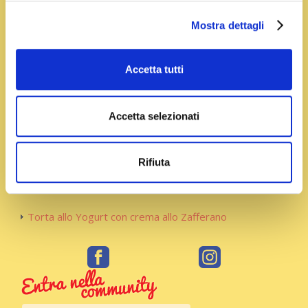
Mostra dettagli
Se ti piace ti consigliamo
Accetta tutti
Muffin di carote e zafferano
Accetta selezionati
Tiramisù allo Zafferano
Rifiuta
Ricette simili
Torta allo Yogurt con crema allo Zafferano