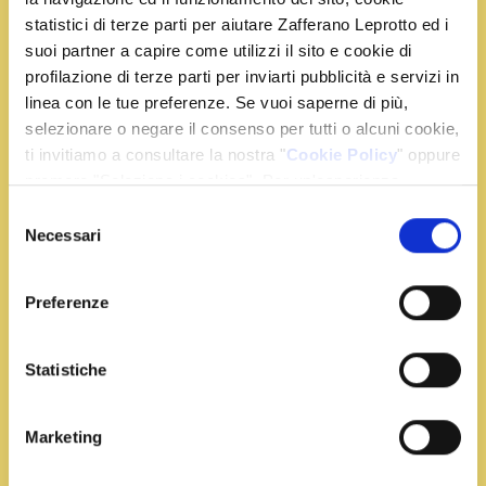
statistici di terze parti per aiutare Zafferano Leprotto ed i
Preparazione
suoi partner a capire come utilizzi il sito e cookie di
profilazione di terze parti per inviarti pubblicità e servizi in
linea con le tue preferenze. Se vuoi saperne di più,
Portate a bollore il latte, la panna e lo zafferano.
selezionare o negare il consenso per tutti o alcuni cookie,
Mettete il pane in una ciotola, versatevi sopra il
ti invitiamo a consultare la nostra "
Cookie Policy
" oppure
liquido e fate riposare per 15 minuti; sminuzzate il
premere "Seleziona i cookies". Per un'esperienza
composto e amalgamatevi lo zucchero.
migliore ti consigliamo di premere "Accetta tutti".
Selezione
Necessari
Rompete le uova e dividete i tuorli dagli albumi.
del
consenso
Sciogliete 25 g. di burro in un pentolino ed unite al
composto i tuorli, mescolate e lasciate raffreddare.
Preferenze
Accendete il forno a 180°. Montate gli albumi con la
frusta, incorporateli al composto e mescolate.
Statistiche
Imburrate uno stampo da budino versatevi il
composto e cuocete per 30 minuti.
Marketing
Fate raffreddare, sformate su un piatto da portata
e aggiungete a piacere le amarene.