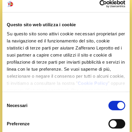
½ cipolla
1 bustina di zafferano
3 cucchiai di olio extra vergine di oliva
sale e pepe q.b.
Questo sito web utilizza i cookie
4 ciuffetti di prezzemolo per guarnire
Su questo sito sono attivi cookie necessari proprietari per
la navigazione ed il funzionamento del sito, cookie
statistici di terze parti per aiutare Zafferano Leprotto ed i
Preparazione
suoi partner a capire come utilizzi il sito e cookie di
profilazione di terze parti per inviarti pubblicità e servizi in
linea con le tue preferenze. Se vuoi saperne di più,
Pulite i gallinacci tamponandoli con della carta
selezionare o negare il consenso per tutti o alcuni cookie,
assorbente umida. In una padella fondete il burro
ti invitiamo a consultare la nostra "
Cookie Policy
" oppure
con un filo d'olio e fate rosolare l'aglio, unite la
premere "Seleziona i cookies". Per un'esperienza
cipolla tritata e rosolate a fiamma bassa. Fate a
migliore ti consigliamo di premere "Accetta tutti".
Selezione
pezzettini i funghi, trasferiteli in padella e cuocete a
Necessari
del
fuoco vivace per 15 minuti.
consenso
Riducete lo speck a dadini. Frullatene metà e
Preferenze
aggiungetelo ai funghi in cottura. Fate saltare l'altra