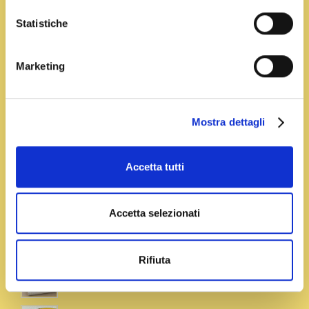
metà dello speck in un padellino finchè sarà dorato
Statistiche
e croccante infine unitelo al sugo di funghi.
Versate la panna e lo zafferano, sciolto in poca
Marketing
acqua di cottura della pasta nella padella e cuocete
per altri 10 minuti; aggiustate di sale e pepe.
Cuocete le tagliatelle, scolatele al dente e fatele
Mostra dettagli
saltare in padella col sugo (se risultassero troppo
asciutte aggiungete qualche cucchiaio di acqua di
Accetta tutti
cottura). Servite la pasta decorando con
abbondante prezzemolo fresco tritato.
Accetta selezionati
Se ti piace ti consigliamo
Rifiuta
Gnocchi gialli alla crema di funghi