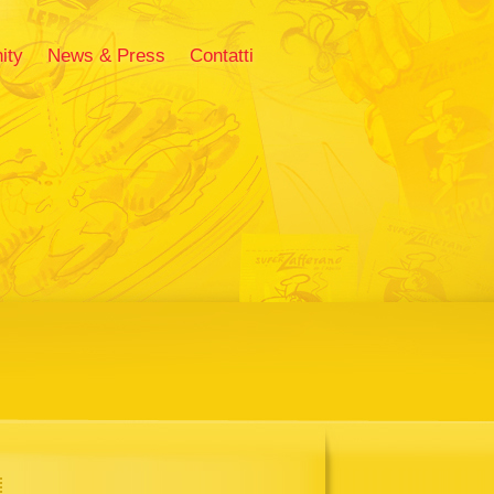
ity
News & Press
Contatti