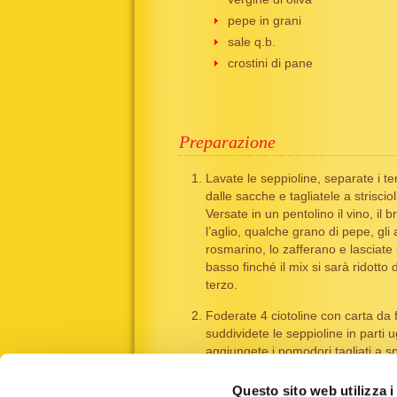
pepe in grani
sale q.b.
crostini di pane
Preparazione
Lavate le seppioline, separate i te
dalle sacche e tagliatele a strisciol
Versate in un pentolino il vino, il b
l’aglio, qualche grano di pepe, gli 
rosmarino, lo zafferano e lasciate
basso finché il mix si sarà ridotto 
terzo.
Foderate 4 ciotoline con carta da 
suddividete le seppioline in parti u
aggiungete i pomodori tagliati a sp
e aggiungete l’olio. Versate il mix 
chiudete i lembi della carta verso l
Questo sito web utilizza i