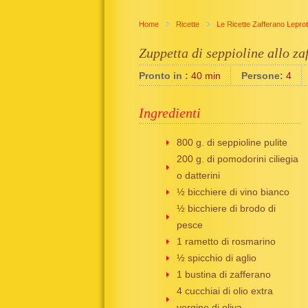
Home
Ricette
Le Ricette Zafferano Leprot
Zuppetta di seppioline allo za
Pronto in :
40 min
Persone:
4
Ingredienti
800 g. di seppioline pulite
200 g. di pomodorini ciliegia
o datterini
½ bicchiere di vino bianco
½ bicchiere di brodo di
pesce
1 rametto di rosmarino
½ spicchio di aglio
1 bustina di zafferano
4 cucchiai di olio extra
vergine di oliva