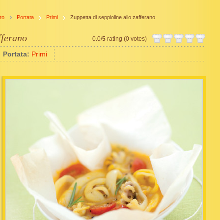
to
Portata
Primi
Zuppetta di seppioline allo zafferano
fferano
0.0/
5
rating (0 votes)
Portata:
Primi