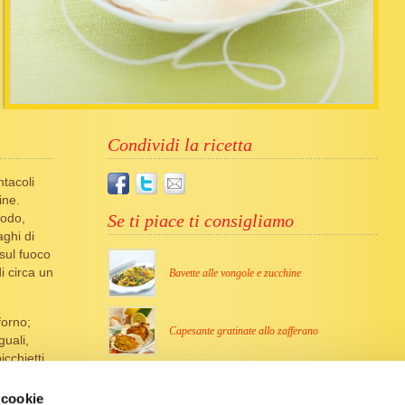
Condividi la ricetta
ntacoli
ine.
rodo,
Se ti piace ti consigliamo
aghi di
 sul fuoco
di circa un
Bavette alle vongole e zucchine
forno;
Capesante gratinate allo zafferano
guali,
icchietti
di brodo,
Ricette simili
’alto e
 cookie