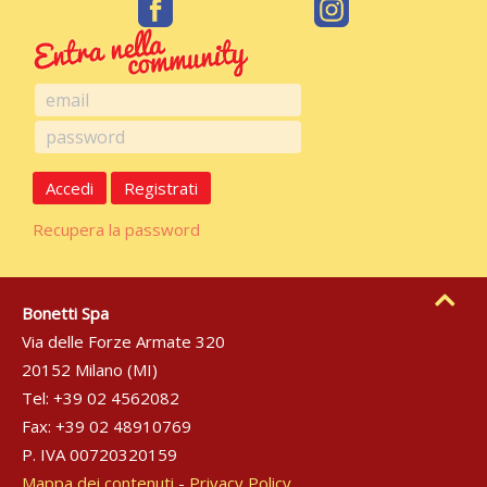
Accedi
Registrati
Recupera la password
Bonetti Spa
Via delle Forze Armate 320
20152 Milano (MI)
Tel: +39 02 4562082
Fax: +39 02 48910769
P. IVA 00720320159
Mappa dei contenuti
-
Privacy Policy