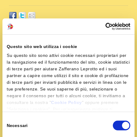
Ingredienti
Questo sito web utilizza i cookie
320 g. di trofie fresche
Su questo sito sono attivi cookie necessari proprietari per
400 g. di pomodori da sugo
la navigazione ed il funzionamento del sito, cookie statistici
300 g. di filetti di cernia
di terze parti per aiutare Zafferano Leprotto ed i suoi
100 g. di farina
partner a capire come utilizzi il sito e cookie di profilazione
1 bicchiere di vino bianco secco
di terze parti per inviarti pubblicità e servizi in linea con le
1 bustina di zafferano
tue preferenze. Se vuoi saperne di più, selezionare o
negare il consenso per tutti o alcuni cookie, ti invitiamo a
1 mazzetto di prezzemolo
consultare la nostra "
Cookie Policy
" oppure premere
1 spicchio di aglio
"Seleziona i cookies". Per un'esperienza migliore ti
olio extra vergine di oliva
consigliamo di premere "Accetta tutti".
Selezione
sale e pepe q.b.
Necessari
del
consenso