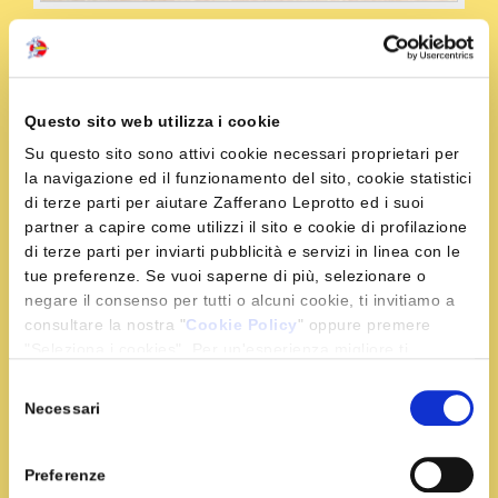
Condividi la ricetta
Questo sito web utilizza i cookie
Su questo sito sono attivi cookie necessari proprietari per
Ingredienti
la navigazione ed il funzionamento del sito, cookie statistici
di terze parti per aiutare Zafferano Leprotto ed i suoi
partner a capire come utilizzi il sito e cookie di profilazione
200 g. di ananas fresco
di terze parti per inviarti pubblicità e servizi in linea con le
12 fragole
tue preferenze. Se vuoi saperne di più, selezionare o
negare il consenso per tutti o alcuni cookie, ti invitiamo a
3 banane
consultare la nostra "
Cookie Policy
" oppure premere
1 mela verde
"Seleziona i cookies". Per un'esperienza migliore ti
4 cucchiai di latte di cocco
consigliamo di premere "Accetta tutti".
Selezione
½ bustina di zafferano
Necessari
del
3 cucchiai di rhum
consenso
1 noce di burro
2 cucchiai di zucchero
Preferenze