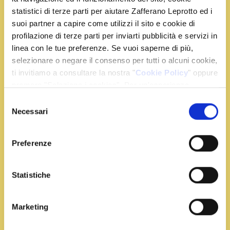
statistici di terze parti per aiutare Zafferano Leprotto ed i
suoi partner a capire come utilizzi il sito e cookie di
profilazione di terze parti per inviarti pubblicità e servizi in
linea con le tue preferenze. Se vuoi saperne di più,
Ingredienti
selezionare o negare il consenso per tutti o alcuni cookie,
ti invitiamo a consultare la nostra "
Cookie Policy
" oppure
320 g di spaghetti
premere "Seleziona i cookies". Per un'esperienza
300 g di zucchine
migliore ti consigliamo di premere "Accetta tutti".
Selezione
300 g di gamberi
Necessari
del
1 bustina di Zafferano Leprotto
consenso
50 g di scalogno
Preferenze
40 g di olio evo
50 g di vino bianco
Statistiche
100 g di panna fresca
Sale e pepe q.b.
Maggiorana q.b.
Marketing