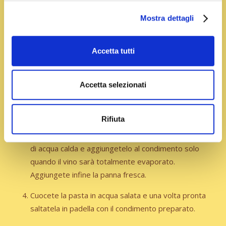
Preparazione
Mostra dettagli
Lavate e affettate le zucchine a rondelle. In un
Accetta tutti
tegame versate olio e scalogno tritato e fate
soffriggere a fiamma medio-bassa.
Accetta selezionati
Aggiungete le zucchine, salatele e lasciatele
cuocere per pochi minuti. Quindi aggiungete i
gamberi sgusciati e sfumate con vino bianco.
Rifiuta
Nel frattempo, sciogliete lo zafferano in un mestolo
di acqua calda e aggiungetelo al condimento solo
quando il vino sarà totalmente evaporato.
Aggiungete infine la panna fresca.
Cuocete la pasta in acqua salata e una volta pronta
saltatela in padella con il condimento preparato.