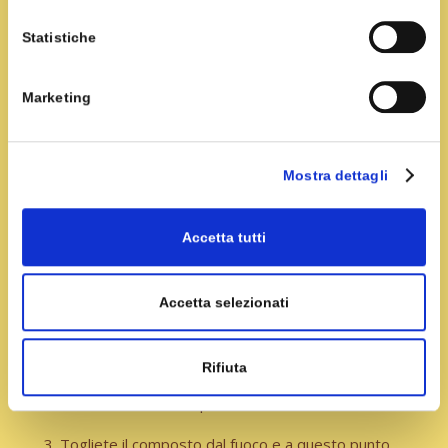
Per il pan di spagna, montare le uova con lo
Statistiche
zucchero il miele e successivamente aggiungete la
farina setacciata. Stendete il composto su una teglia
Marketing
con carta da forno, prestando attenzione a
ottenere uno strato abbastanza sottile, e infornate
a 200° per 8 minuti. Fare raffreddare il Pan di
Mostra dettagli
Spagna a temperatura ambiente.
Per il croccantino invece, fondete il cioccolato al
Accetta tutti
latte e aggiungete i wafer sbriciolati. Poi, con un
mattarello stendere il composto tra 2 fogli di carta
forno (1mm circa), rimuovete quindi la carta e
Accetta selezionati
adagiate sul Pan di Spagna. Per la mousse, scaldare
il latte e nel frattempo lavorate i tuorli con lo
Rifiuta
zucchero, l’amido di riso, lo Zibibbo e lo Zafferano.
Unite il latte caldo e portate a ebollizione.
Togliete il composto dal fuoco e a questo punto