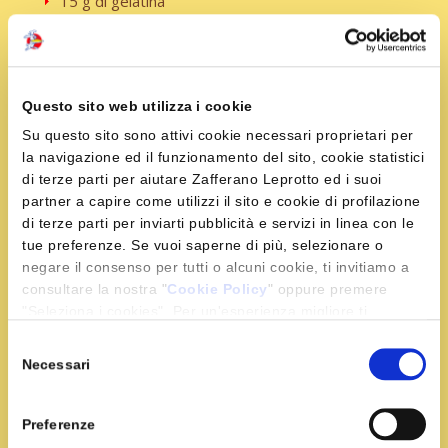
15 g di gelatina
2 bustine di Zafferano Leprotto
750 g di panna semimontata
500 g di purea di lamponi
50 g di zucchero
Questo sito web utilizza i cookie
50 g di miele delicato
Su questo sito sono attivi cookie necessari proprietari per
12 g di gelatina in fogli
la navigazione ed il funzionamento del sito, cookie statistici
di terze parti per aiutare Zafferano Leprotto ed i suoi
250 g di panna
partner a capire come utilizzi il sito e cookie di profilazione
220 g di zucchero
di terze parti per inviarti pubblicità e servizi in linea con le
170 g di glucosio
tue preferenze. Se vuoi saperne di più, selezionare o
13 g di gelatina in fogli
negare il consenso per tutti o alcuni cookie, ti invitiamo a
65 ml di acqua
consultare la nostra "
Cookie Policy
" oppure premere
65 g di cioccolato al latte
"Seleziona i cookies". Per un'esperienza migliore ti
consigliamo di premere "Accetta tutti".
2 ml di succo di limone
Selezione
Necessari
del
consenso
Preparazione
Preferenze