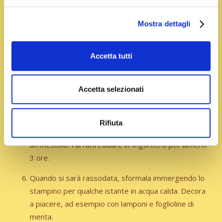
In un pentolino versa la panna, lo zucchero e lo
Mostra dettagli
zafferano precedentemente disciolto nel latte
tiepido.
Accetta tutti
Scalda a fuoco basso fino a quando la panna non
sfiorerà il bollore.
Accetta selezionati
Strizza la gelatina, mettila nel pentolino e mescola
fino a quando non si sarà sciolta completamente.
Rifiuta
Versa la panna cotta nei 4 stampini aiutandoti con
un mestolo. Fai raffreddare in frigorifero per almeno
3 ore.
Quando si sarà rassodata, sformala immergendo lo
stampino per qualche istante in acqua calda. Decora
a piacere, ad esempio con lamponi e foglioline di
menta.