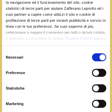
la navigazione ed il funzionamento del sito, cookie
statistici di terze parti per aiutare Zafferano Leprotto ed i
suoi partner a capire come utilizzi il sito e cookie di
Ingredienti
profilazione di terze parti per inviarti pubblicità e servizi in
linea con le tue preferenze. Se vuoi saperne di più,
500 g di panna fresca
selezionare o negare il consenso per tutti o alcuni cookie,
ti invitiamo a consultare la nostra "
Cookie Policy
" oppure
1 bustina di Zafferano Leprotto
premere "Seleziona i cookies". Per un'esperienza
10 ml di latte
migliore ti consigliamo di premere "Accetta tutti".
50 g di zucchero
Selezione
Necessari
del
4 lamponi
consenso
8 g di fogli di gelatina
foglioline di menta q.b.
Preferenze
Statistiche
Preparazione
Marketing
Metti in ammollo in acqua fredda i fogli di gelatina
per una decina di minuti.