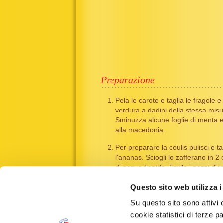
Preparazione
Pela le carote e taglia le fragole e 
verdura a dadini della stessa misu
Sminuzza alcune foglie di menta e
alla macedonia.
Per preparare la coulis pulisci e ta
l'ananas. Sciogli lo zafferano in 2 
di acqua tiepida. Frulla i pezzi d'
con lo zucchero e lo zafferano dis
Questo sito web utilizza i
In una ciotola metti la macedonia, 
Su questo sito sono attivi 
tutto con la coulis e lascia riposare
cookie statistici di terze p
per almeno 4 ore.