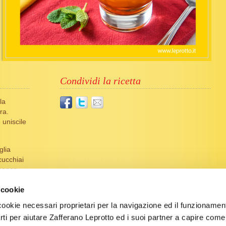
Condividi la ricetta
la
ra.
 uniscile
glia
cucchiai
ananas
ciolto.
 cookie
irrora
cookie necessari proprietari per la navigazione ed il funzionament
 in frigo
arti per aiutare Zafferano Leprotto ed i suoi partner a capire come ut