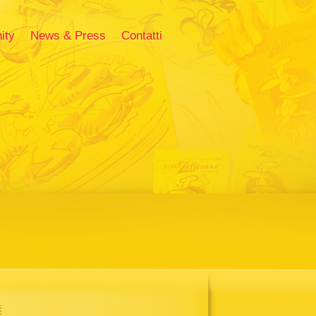
ity
News & Press
Contatti