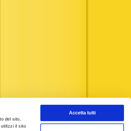
Accetta tutti
o del sito,
ilizzi il sito