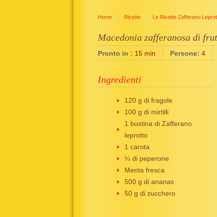
Home
Ricette
Le Ricette Zafferano Leprot
Macedonia zafferanosa di frut
Pronto in :
15 min
Persone:
4
Ingredienti
120 g di fragole
100 g di mirtilli
1 bustina di Zafferano
leprotto
1 carota
¼ di peperone
Menta fresca
500 g di ananas
50 g di zucchero