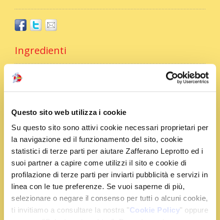
Ingredienti
2 bustine di Zafferano Leprotto
1 kg di patate farinose
350 g di farina 00
Questo sito web utilizza i cookie
1 uovo medio
Su questo sito sono attivi cookie necessari proprietari per
pepe e sale fino q.b.
la navigazione ed il funzionamento del sito, cookie
150 g di passata di pomodoro
statistici di terze parti per aiutare Zafferano Leprotto ed i
150 g di pomodori San Marzano
suoi partner a capire come utilizzi il sito e cookie di
100 g di cipolla dorata
profilazione di terze parti per inviarti pubblicità e servizi in
2 spicchi d’aglio
linea con le tue preferenze. Se vuoi saperne di più,
70 g di Grana Padano Dop
selezionare o negare il consenso per tutti o alcuni cookie,
180 g di mozzarella fior di latte
ti invitiamo a consultare la nostra "
Cookie Policy
" oppure