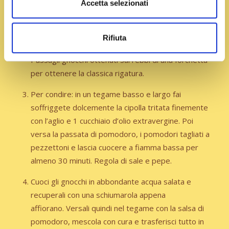
Accetta selezionati
panetto morbido e compatto.
Lavora l’impasto un
pezzo alla volta: prima fallo rotolare con i palmi delle
mani sulla spianatoia
infarinata per formare un
Rifiuta
cordoncino e poi taglia quest'ultimo a pezzetti.
Passagli gnocchi ottenuti sui
rebbi di una forchetta
per ottenere la classica rigatura.
Per condire: in un tegame basso e largo fai
soffriggete dolcemente la cipolla tritata finemente
con l’aglio e
1 cucchiaio d’olio extravergine. Poi
versa la passata di pomodoro, i pomodori tagliati a
pezzettoni e
lascia cuocere a fiamma bassa per
almeno 30 minuti. Regola di sale e pepe.
Cuoci gli gnocchi in abbondante acqua salata e
recuperali con una schiumarola appena
affiorano.
Versali quindi nel tegame con la salsa di
pomodoro, mescola con cura e trasferisci tutto in