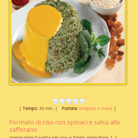
Tempo:
35 min.
Portata:
Antipasti e snack
Formato di riso con spinaci e salsa allo
zafferano
Immergete l’uvetta nel vino e fatela ammollare,