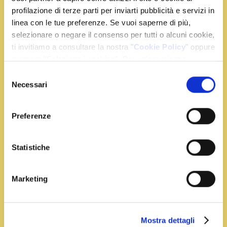
profilazione di terze parti per inviarti pubblicità e servizi in
linea con le tue preferenze. Se vuoi saperne di più,
selezionare o negare il consenso per tutti o alcuni cookie,
ti invitiamo a consultare la nostra "
Cookie Policy
" oppure
premere "Seleziona i cookies". Per un'esperienza
migliore ti consigliamo di premere "Accetta tutti".
Selezione
Necessari
del
consenso
Preferenze
Tempo:
20 min
Portata:
Secondi
Statistiche
Frittata di Spinaci e Zafferano
Sbattete bene le uova facendovi sciogliere lo zafferano.
Marketing
Aggiungete poi parmigano reggiano
Leggi Tutto
Mostra dettagli