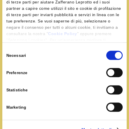
di terze parti per aiutare Zafferano Leprotto ed i suoi
partner a capire come utilizzi il sito e cookie di profilazione
di terze parti per inviarti pubblicità e servizi in linea con le
tue preferenze. Se vuoi saperne di più, selezionare o
negare il consenso per tutti o alcuni cookie, ti invitiamo a
consultare la nostra "
Cookie Policy
" oppure premere
"Seleziona i cookies". Per un'esperienza migliore ti
consigliamo di premere "Accetta tutti".
Selezione
Necessari
del
consenso
Preferenze
Tempo:
15 min
Portata:
Primi
Statistiche
Tortiglioni con Salmone e Piselli allo
Zafferano
Marketing
Scolate l'acqua dei piselli e rosolateli in padella con il
burro