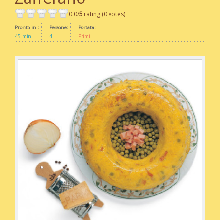
0.0/
5
rating (0 votes)
Pronto in :
Persone:
Portata:
45 min
4
Primi