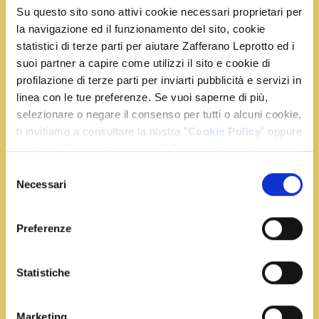
parmigiano reggiano grattugiato
Su questo sito sono attivi cookie necessari proprietari per
sale e pepe q.b.
la navigazione ed il funzionamento del sito, cookie
statistici di terze parti per aiutare Zafferano Leprotto ed i
suoi partner a capire come utilizzi il sito e cookie di
Preparazione
profilazione di terze parti per inviarti pubblicità e servizi in
linea con le tue preferenze. Se vuoi saperne di più,
Tritate la cipolla e il prosciutto cotto, metteteli in
selezionare o negare il consenso per tutti o alcuni cookie,
ti invitiamo a consultare la nostra "
Cookie Policy
" oppure
una casseruola con poco brodo e lasciateli
premere "Seleziona i cookies". Per un'esperienza
insaporire. Unite i piselli, regolate di sale e pepe,
migliore ti consigliamo di premere "Accetta tutti".
abbassate la fiamma e lasciate cuocere con il
Selezione
Necessari
del
coperchio per 15 minuti circa. Versate il riso e
consenso
portatelo a cottura con il brodo e, poco prima del
termine, incorporate lo zafferano.
Preferenze
Versate metà del riso in una pirofila antiaderente,
adagiatevi la mozzarella tagliata a fettine,
Statistiche
completate con altro riso ed una spolverata di
parmigiano reggiano.
Marketing