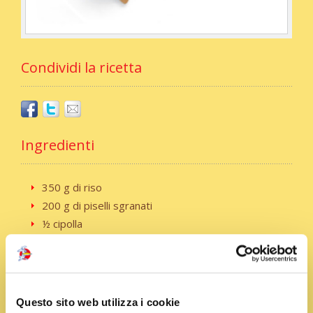
Condividi la ricetta
Ingredienti
350 g di riso
200 g di piselli sgranati
½ cipolla
1 litro e ¼ di brodo
80 g di prosciutto cotto
1 bustina di zafferano
200 g di mozzarella
Questo sito web utilizza i cookie