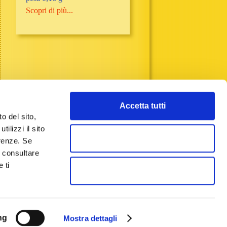
Scopri di più...
Accetta tutti
o del sito,
ilizzi il sito
Accetta selezionati
erenze. Se
a consultare
 ti
Rifiuta
ng
Mostra dettagli