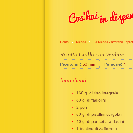
Home
Ricette
Le Ricette Zafferano Leprot
Risotto Giallo con Verdure
Pronto in :
50 min
Persone:
4
Ingredienti
160 g. di riso integrale
80 g. di fagiolini
2 porri
60 g. di pisellini surgelati
40 g. di pancetta a dadini
1 bustina di zafferano