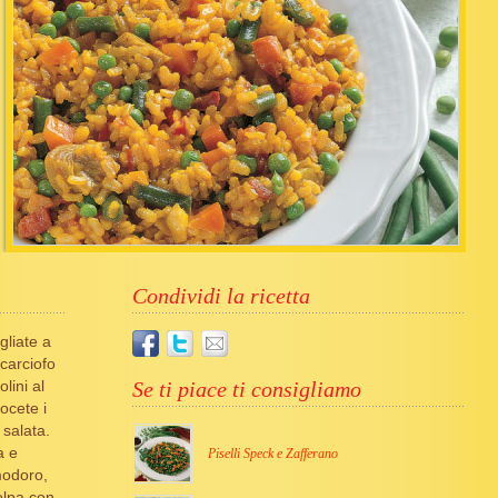
Condividi la ricetta
gliate a
 carciofo
lini al
Se ti piace ti consigliamo
ocete i
 salata.
a e
Piselli Speck e Zafferano
omodoro,
olpa con