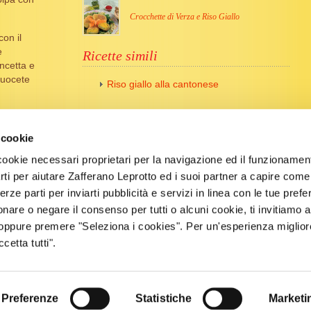
Crocchette di Verza e Riso Giallo
con il
e
Ricette simili
ancetta e
 Cuocete
Riso giallo alla cantonese
 fuoco
ino e fate
 cookie
oprire il
lli
cookie necessari proprietari per la navigazione ed il funzionament
co,
arti per aiutare Zafferano Leprotto ed i suoi partner a capire come ut
ca 20
terze parti per inviarti pubblicità e servizi in linea con le tue pref
tura unite
onare o negare il consenso per tutti o alcuni cookie, ti invitiamo 
 oppure premere "Seleziona i cookies". Per un'esperienza migliore
etta tutti".
Milano (MI) - tel: +39 02 4562082 - fax: +39 02 48910769 - P IVA 00720320159
cy
-
Termini e condizioni
Preferenze
Statistiche
Marketi