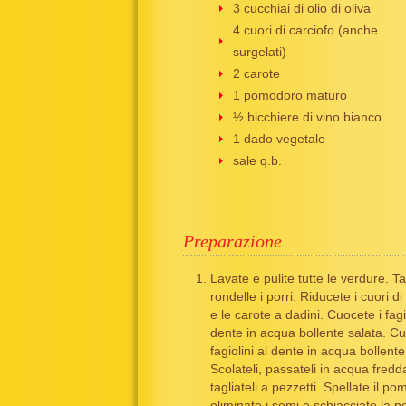
3 cucchiai di olio di oliva
4 cuori di carciofo (anche
surgelati)
2 carote
1 pomodoro maturo
½ bicchiere di vino bianco
1 dado vegetale
sale q.b.
Preparazione
Lavate e pulite tutte le verdure. Ta
rondelle i porri. Riducete i cuori di
e le carote a dadini. Cuocete i fagio
dente in acqua bollente salata. Cu
fagiolini al dente in acqua bollente
Scolateli, passateli in acqua fredd
tagliateli a pezzetti. Spellate il p
eliminate i semi e schiacciate la p