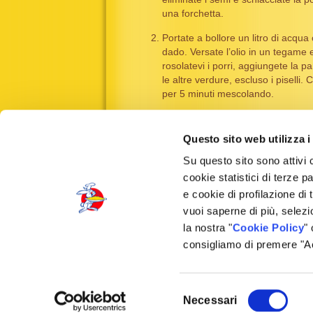
una forchetta.
Portate a bollore un litro di acqua 
dado. Versate l’olio in un tegame 
rosolatevi i porri, aggiungete la p
le altre verdure, escluso i piselli.
per 5 minuti mescolando.
Versate il riso, lasciatelo tostare a
vivo per 3 minuti, bagnate con il v
Questo sito web utilizza i
evaporare. Versate il brodo fino a c
riso e le verdure, aggiungete i pise
Su questo sito sono attivi 
ancora surgelati. Abbassate il fuo
cookie statistici di terze p
coprite e lasciate cuocere per cir
e cookie di profilazione di 
minuti senza mescolare. A fine cot
vuoi saperne di più, selezi
lo zafferano, mescolate e servite.
la nostra "
Cookie Policy
"
consigliamo di premere "Acc
Bonetti Spa
- Via delle Forze Armate 320, 20152 
Selezione
Mappa dei contenuti
-
Privacy Policy
-
Cookie Poli
Necessari
del