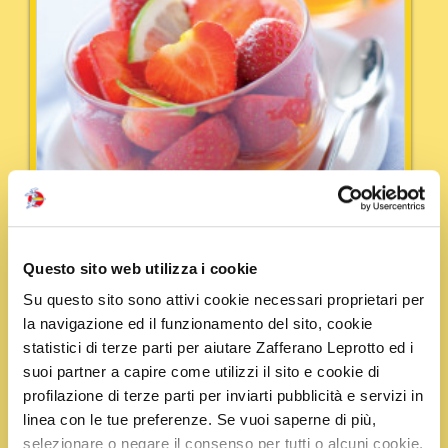
Questo sito web utilizza i cookie
Su questo sito sono attivi cookie necessari proprietari per
la navigazione ed il funzionamento del sito, cookie
statistici di terze parti per aiutare Zafferano Leprotto ed i
Tempo:
10 min.
Portata:
Dessert
suoi partner a capire come utilizzi il sito e cookie di
Fragole fresche allo zafferano
profilazione di terze parti per inviarti pubblicità e servizi in
linea con le tue preferenze. Se vuoi saperne di più,
Pulite le fragole e divitele a metà. In una terrina
selezionare o negare il consenso per tutti o alcuni cookie,
raccogliete il succo