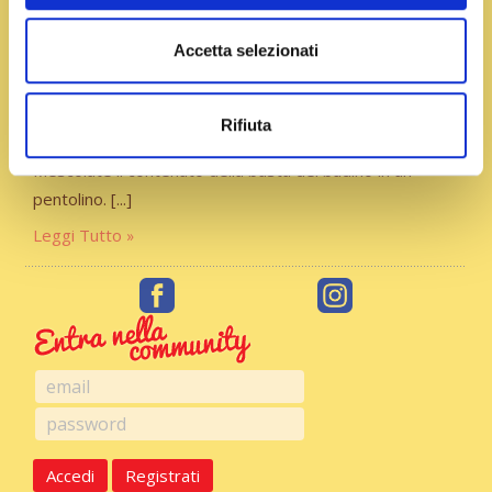
Accetta selezionati
Portata:
Dessert
Rifiuta
Budino alla vaniglia e zafferano
Mescolate il contenuto della busta del budino in un
pentolino.
Leggi Tutto
Accedi
Registrati