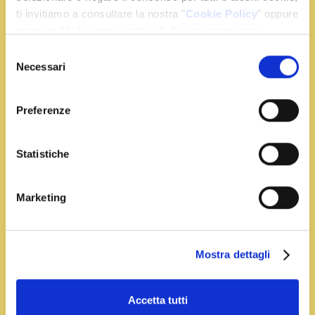
ti invitiamo a consultare la nostra "
Cookie Policy
" oppure
Leggi Tutto
premere "Seleziona i cookies". Per un'esperienza
migliore ti consigliamo di premere "Accetta tutti".
Selezione
Necessari
del
consenso
Preferenze
Statistiche
Marketing
Mostra dettagli
Accetta tutti