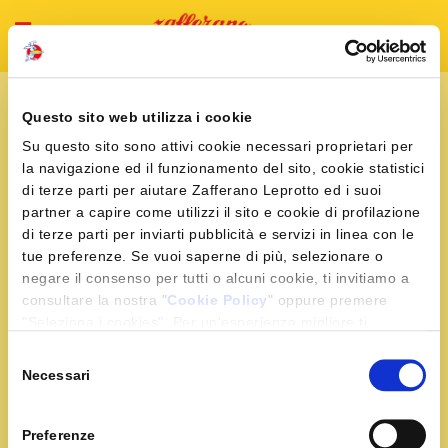
Home
News & Press
Baguette farcite
Questo sito web utilizza i cookie
Baguette
Su questo sito sono attivi cookie necessari proprietari per
la navigazione ed il funzionamento del sito, cookie statistici
farcite
di terze parti per aiutare Zafferano Leprotto ed i suoi
partner a capire come utilizzi il sito e cookie di profilazione
di terze parti per inviarti pubblicità e servizi in linea con le
Prova queste
tue preferenze. Se vuoi saperne di più, selezionare o
baguette farcite
negare il consenso per tutti o alcuni cookie, ti invitiamo a
con lo Zafferano
consultare la nostra "
Cookie Policy
" oppure premere
Leprotto che ti
"Seleziona i cookies". Per un'esperienza migliore ti
faranno leccare i
consigliamo di premere "Accetta tutti".
Selezione
baffi...Preparale in
Necessari
del
queste 3 varianti
consenso
e soddisfa il gusto di tutti!
Preferenze