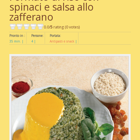
spinaci e salsa allo
zafferano
0.0/
5
rating (0 votes)
Pronto in :
Persone:
Portata:
35 min.
4
Antipasti e snack