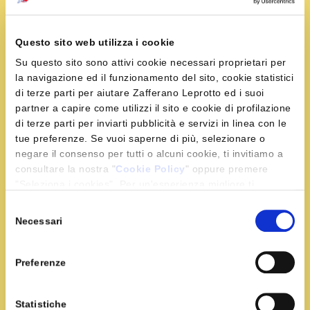
2 cipollotti
1 cucchiaio di uvetta sultanina
1 bustina di zafferano
Questo sito web utilizza i cookie
1 bicchiere di vino bianco
Su questo sito sono attivi cookie necessari proprietari per
sale e pepe q.b.
la navigazione ed il funzionamento del sito, cookie statistici
di terze parti per aiutare Zafferano Leprotto ed i suoi
partner a capire come utilizzi il sito e cookie di profilazione
di terze parti per inviarti pubblicità e servizi in linea con le
Preparazione
tue preferenze. Se vuoi saperne di più, selezionare o
negare il consenso per tutti o alcuni cookie, ti invitiamo a
Immergete l’uvetta nel vino e fatela ammollare,
consultare la nostra "
Cookie Policy
" oppure premere
"Seleziona i cookies". Per un'esperienza migliore ti
pulite gli spinaci e tagliateli grossolanamente,
consigliamo di premere "Accetta tutti".
affettate i cipollotti e metteli a dorare in una
Selezione
Necessari
casseruola con 50 g. di burro; versate gli spinaci e
del
fateli appassire assieme per qualche istante.
consenso
Preferenze
Unite il riso, tostate alzando un poco la fiamma,
versate il vino con l’uvetta e fate evaporare bene a
Statistiche
fuoco alto; versate un mestolo di brodo bollente e