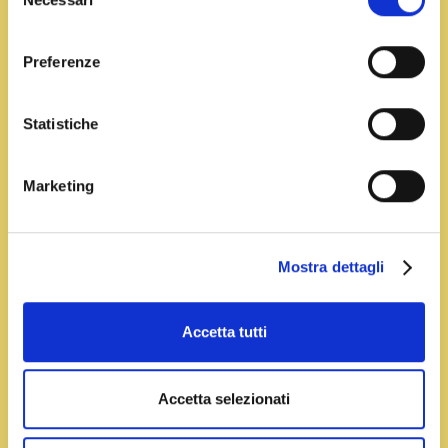
del
zucchine
consenso
Impastate le uova con la farina E mezza bustina di
Preferenze
zafferano
Leggi Tutto
Statistiche
Marketing
Mostra dettagli
Accetta tutti
Accetta selezionati