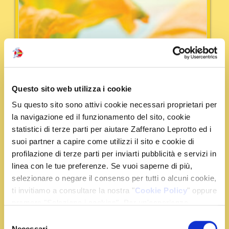
Questo sito web utilizza i cookie
Su questo sito sono attivi cookie necessari proprietari per
la navigazione ed il funzionamento del sito, cookie
statistici di terze parti per aiutare Zafferano Leprotto ed i
suoi partner a capire come utilizzi il sito e cookie di
profilazione di terze parti per inviarti pubblicità e servizi in
linea con le tue preferenze. Se vuoi saperne di più,
selezionare o negare il consenso per tutti o alcuni cookie,
ti invitiamo a consultare la nostra "
Cookie Policy
" oppure
Tempo:
50 min
Portata:
Primi
premere "Seleziona i cookies". Per un'esperienza
migliore ti consigliamo di premere "Accetta tutti".
Selezione
Crespelle allo zafferano con ricotta e
Necessari