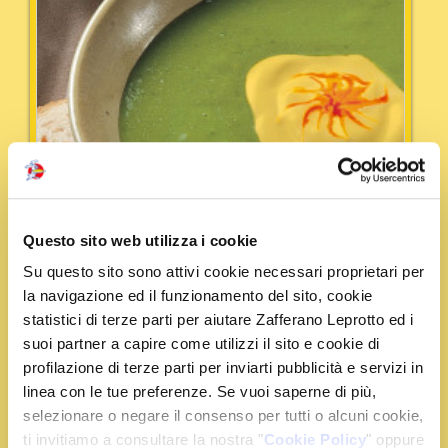
Questo sito web utilizza i cookie
Su questo sito sono attivi cookie necessari proprietari per
la navigazione ed il funzionamento del sito, cookie
statistici di terze parti per aiutare Zafferano Leprotto ed i
suoi partner a capire come utilizzi il sito e cookie di
profilazione di terze parti per inviarti pubblicità e servizi in
linea con le tue preferenze. Se vuoi saperne di più,
Tempo:
60 min.
Portata:
Primi
selezionare o negare il consenso per tutti o alcuni cookie,
Vellutata di Erbe e Verdure allo Zafferano
ti invitiamo a consultare la nostra "
Cookie Policy
" oppure