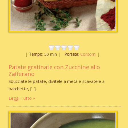
Tempo:
50 min
Portata:
Contorni
Patate gratinate con Zucchine allo
Zafferano
Sbucciate le patate, divitele a metà e scavatele a
barchette,
Leggi Tutto