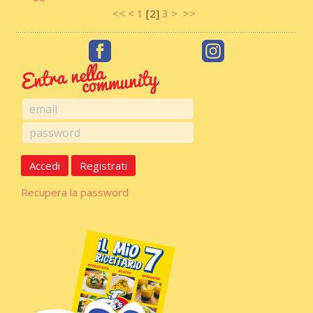
<<
<
1
[
2
]
3
>
>>
Accedi
Registrati
Recupera la password