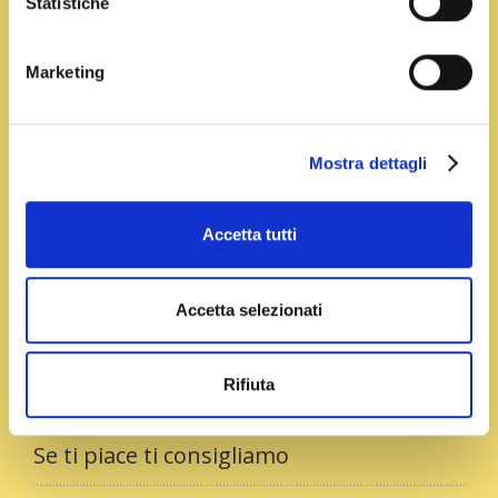
Statistiche
Preparazione
Marketing
In una casseruola fate dorare la cipolla con un filo di
olio e qualche foglia di alloro. Versate il riso e fatelo
tostare, dopodichè coprite con il brodo bollente.
Mostra dettagli
Coprite la pentola e trasferitela in forno, già caldo a
200°, lasciate cuocere senza mescolare fino a
quando il irso non avrà assorbito tutto il brodo.
Accetta tutti
Spolverizzate i filetti di rombo con gli aromi,
salateli e cuoceteli in padella a fuoco vivo con un filo
Accetta selezionati
di olio e un dito di vino bianco. Quando il riso sarà
pronto unite lo zafferano e mescolate bene,
Rifiuta
servitelo ben caldo insieme con i filetti di rombo.
Se ti piace ti consigliamo