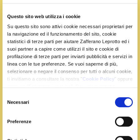
Questo sito web utilizza i cookie
Su questo sito sono attivi cookie necessari proprietari per
Ingredienti
la navigazione ed il funzionamento del sito, cookie
statistici di terze parti per aiutare Zafferano Leprotto ed i
suoi partner a capire come utilizzi il sito e cookie di
300 g. di riso per risotti
profilazione di terze parti per inviarti pubblicità e servizi in
4 filetti di rombo
linea con le tue preferenze. Se vuoi saperne di più,
1 cipolla
selezionare o negare il consenso per tutti o alcuni cookie,
2 bustine di zafferano
ti invitiamo a consultare la nostra "
Cookie Policy
" oppure
qualche foglia di alloro
premere "Seleziona i cookies". Per un'esperienza
mix pronto di sapori per pesce
migliore ti consigliamo di premere "Accetta tutti".
Selezione
vino bianco
Necessari
del
brodo vegetale
consenso
olio extra vergine di oliva
Preferenze
sale q.b.