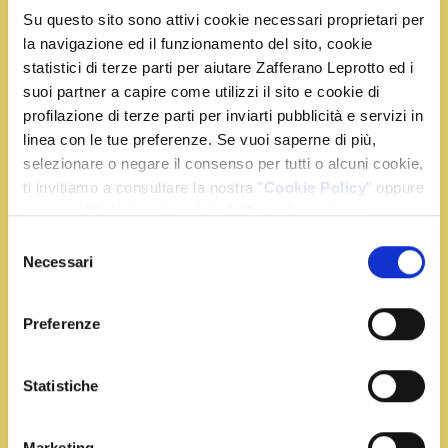
Su questo sito sono attivi cookie necessari proprietari per
la navigazione ed il funzionamento del sito, cookie
statistici di terze parti per aiutare Zafferano Leprotto ed i
suoi partner a capire come utilizzi il sito e cookie di
Ingredienti
profilazione di terze parti per inviarti pubblicità e servizi in
linea con le tue preferenze. Se vuoi saperne di più,
12 bocconcini di mozzarella
selezionare o negare il consenso per tutti o alcuni cookie,
ti invitiamo a consultare la nostra "
Cookie Policy
" oppure
2 bustine di zafferano
premere "Seleziona i cookies". Per un'esperienza
200 g. di farina
migliore ti consigliamo di premere "Accetta tutti".
pangrattato q.b.
Selezione
Necessari
olio e sale q.b.
del
consenso
Preferenze
Preparazione
Statistiche
Settacciate la farina in una ciotola, sciogliete lo
zafferano in acqua calda e unitelo alla farina, infine
Marketing