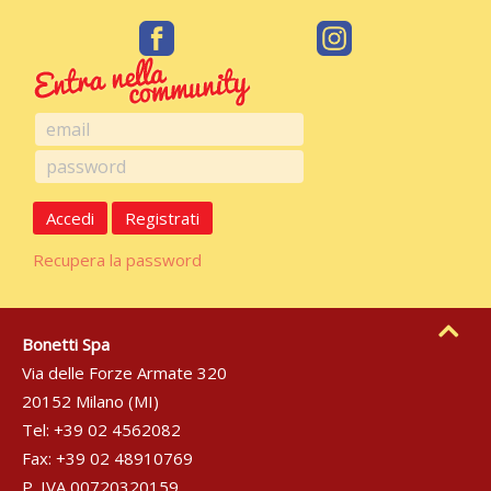
Accedi
Registrati
Recupera la password
Bonetti Spa
Via delle Forze Armate 320
20152 Milano (MI)
Tel: +39 02 4562082
Fax: +39 02 48910769
P. IVA 00720320159