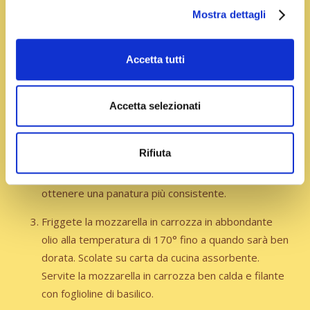
Preparazione
Mostra dettagli
Tagliate la mozzarella a fette di 1 cm, sistematele
sopra una fetta di pancarrè, aggiungete i pomodori
Accetta tutti
tagliati a cubetti e chiudete con un’altra fetta di
pane, premendo con le mani per compattare bene.
Accetta selezionati
Rifilate i bordi con un coltello seghettato e poi
passate la mozzarella in carrozza prima nell’uovo
Rifiuta
sbattuto, in cui avrai disciolto lo zafferano, e poi nel
pangrattato. Ripetete l’operazione 2 volte per
ottenere una panatura più consistente.
Friggete la mozzarella in carrozza in abbondante
olio alla temperatura di 170° fino a quando sarà ben
dorata. Scolate su carta da cucina assorbente.
Servite la mozzarella in carrozza ben calda e filante
con foglioline di basilico.