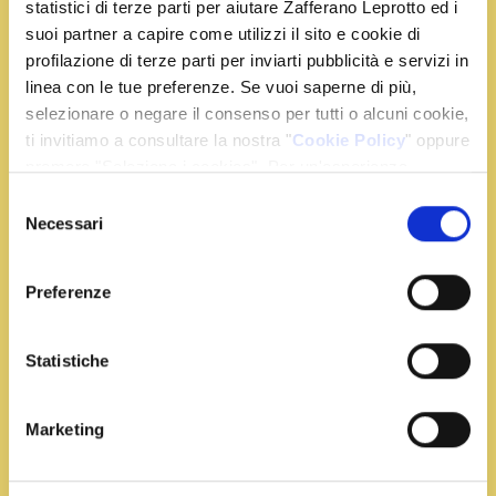
statistici di terze parti per aiutare Zafferano Leprotto ed i
Condividi la ricetta
suoi partner a capire come utilizzi il sito e cookie di
profilazione di terze parti per inviarti pubblicità e servizi in
linea con le tue preferenze. Se vuoi saperne di più,
selezionare o negare il consenso per tutti o alcuni cookie,
Ingredienti
ti invitiamo a consultare la nostra "
Cookie Policy
" oppure
premere "Seleziona i cookies". Per un'esperienza
migliore ti consigliamo di premere "Accetta tutti".
Selezione
1 bustina di Zafferano Leprotto
Necessari
del
8 fette di pane in casetta spesso
consenso
250 g di mozzarella per pizza
Preferenze
2 uova
50 g di pangrattato
1 pomodoro ramato
Statistiche
olio di semi di arachide q.b.
basilico e sale q.b.
Marketing