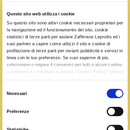
Condividi la ricetta
Questo sito web utilizza i cookie
Su questo sito sono attivi cookie necessari proprietari per
la navigazione ed il funzionamento del sito, cookie
Ingredienti
statistici di terze parti per aiutare Zafferano Leprotto ed i
suoi partner a capire come utilizzi il sito e cookie di
profilazione di terze parti per inviarti pubblicità e servizi in
80 g. di mascarpone
linea con le tue preferenze. Se vuoi saperne di più,
80 g. di gorgonzola dolce
selezionare o negare il consenso per tutti o alcuni cookie,
1 piccola pera
ti invitiamo a consultare la nostra "
Cookie Policy
" oppure
1 limone
premere "Seleziona i cookies". Per un'esperienza
1 bustina di zafferano
migliore ti consigliamo di premere "Accetta tutti".
Selezione
fette di pane toscano
Necessari
del
bicchiere di latte q.b
consenso
sale q.b
Preferenze
Statistiche