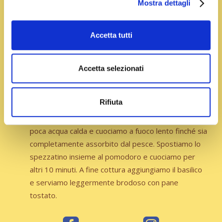
Preparazione
Mostra dettagli
Affettiamo cipolla e pomodorini. Rosoliamo la cipolla
Accetta tutti
con un filo d’olio e, e aggiungiamo i pomodorini.
Aggiungiamo sale, pepe, capperi e olive, bagniamo
con un mestolo d’acqua e cuociamo per circa 10-15
Accetta selezionati
minuti a fuoco lento. Puliamo la pescatrice,
tagliamola a pezzetti e la rosoliamo in padella
Rifiuta
antiaderente. Sfumiamo con vino bianco, lasciamo
evaporare, aggiungiamo lo zafferano stemperato in
poca acqua calda e cuociamo a fuoco lento finché sia
completamente assorbito dal pesce. Spostiamo lo
spezzatino insieme al pomodoro e cuociamo per
altri 10 minuti. A fine cottura aggiungiamo il basilico
e serviamo leggermente brodoso con pane
tostato.