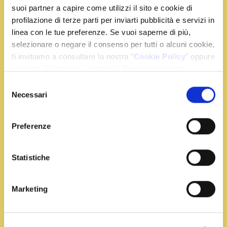
suoi partner a capire come utilizzi il sito e cookie di
profilazione di terze parti per inviarti pubblicità e servizi in
linea con le tue preferenze. Se vuoi saperne di più,
selezionare o negare il consenso per tutti o alcuni cookie,
Ingredienti
ti invitiamo a consultare la nostra "
Cookie Policy
" oppure
premere "Seleziona i cookies". Per un'esperienza
migliore ti consigliamo di premere "Accetta tutti".
2 bustine di Zafferano Leprotto
Selezione
Necessari
800 g di rana pescatrice
del
1 bicchiere di vino bianco
consenso
400 g di pomodorini
Preferenze
1 spicchio d'aglio
1 manciata di capperi
Statistiche
120 g di olive taggiasche
8 fette di pane di grano duro
q.b olio evo, basilico, pepe nero, sale e olio evo
Marketing