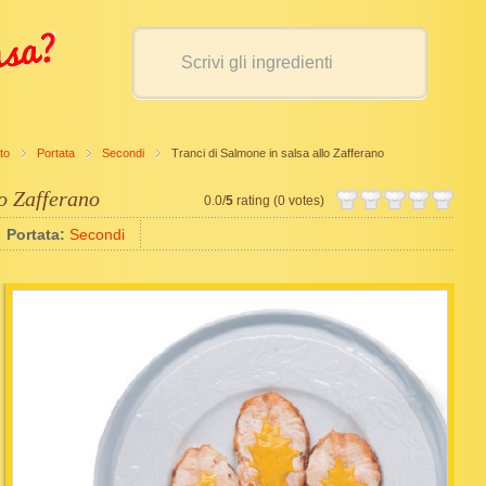
to
Portata
Secondi
Tranci di Salmone in salsa allo Zafferano
lo Zafferano
0.0/
5
rating (0 votes)
Portata:
Secondi