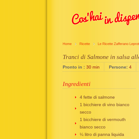
Home
Ricette
Le Ricette Zafferano Leprot
Tranci di Salmone in salsa al
Pronto in :
30 min
Persone:
4
Ingredienti
4 fette di salmone
1 bicchiere di vino bianco
secco
1 bicchiere di vermouth
bianco secco
¼ litro di panna liquida