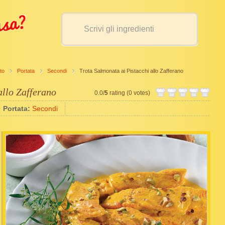
to
Portata
Secondi
Trota Salmonata ai Pistacchi allo Zafferano
allo Zafferano
0.0/
5
rating (0 votes)
Portata:
Secondi