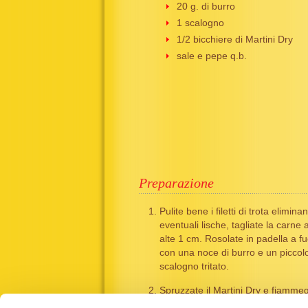
20 g. di burro
1 scalogno
1/2 bicchiere di Martini Dry
sale e pepe q.b.
Preparazione
Pulite bene i filetti di trota elimina
eventuali lische, tagliate la carne 
alte 1 cm. Rosolate in padella a f
con una noce di burro e un piccol
scalogno tritato.
Spruzzate il Martini Dry e fiammeg
eliminare l'alcool in eccesso, unite