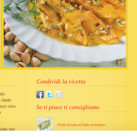
Condividi la ricetta
ndo
a falde
uoco vivo
Se ti piace ti consigliamo
o
Orata lessata nel latte aromatico
iate per
 i