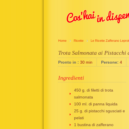
Home
Ricette
Le Ricette Zafferano Leprot
Trota Salmonata ai Pistacchi 
Pronto in :
30 min
Persone:
4
Ingredienti
450 g. di filetti di trota
salmonata
100 ml. di panna liquida
25 g. di pistacchi sgusciati e
pelati
1 bustina di zafferano