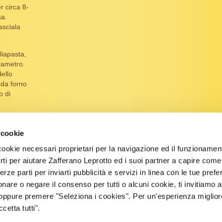
r circa 8-
sa.
asciala
liapasta,
diametro.
dello
 da forno
o di
i in
 minuti,
 cookie
nte
cookie necessari proprietari per la navigazione ed il funzionament
arti per aiutare Zafferano Leprotto ed i suoi partner a capire come ut
ra
terze parti per inviarti pubblicità e servizi in linea con le tue pref
ucchero a
onare o negare il consenso per tutti o alcuni cookie, ti invitiamo 
 oppure premere "Seleziona i cookies". Per un'esperienza migliore
etta tutti".