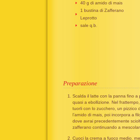
40 g di amido di mais
1 bustina di Zafferano
Leprotto
sale q.b.
Preparazione
Scalda il latte con la panna fino a 
quasi a ebollizione. Nel frattempo
tuorli con lo zucchero, un pizzico d
l’amido di mais, poi incorpora a filo 
dove avrai precedentemente sciolt
zafferano continuando a mescolar
Cuoci la crema a fuoco medio, m