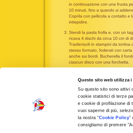
in continuazione con una frusta pe
10 minuti, fino a quando si adden
Coprila con pellicola a contatto e l
intiepidire.
Stendi la
pasta frolla
e, con un tag
ricava 4 dischi da circa 10 cm di 
Trasferiscili in stampini da tortina 
stesso formato, foderati con carta
anche sui bordi. Bucherella il fond
ciascun disco con una forchetta.
Riempi le basi con la crema e cuoc
forno già caldo a 180°C per 12-15
Questo sito web utilizza i
finché la superficie sarà leggerme
Su questo sito sono attivi 
dorata.
cookie statistici di terze p
Servi i tortini tiepidi o a temperatu
e cookie di profilazione di 
ambiente con una spolverata di z
vuoi saperne di più, selezi
velo.
la nostra "
Cookie Policy
"
consigliamo di premere "Acc