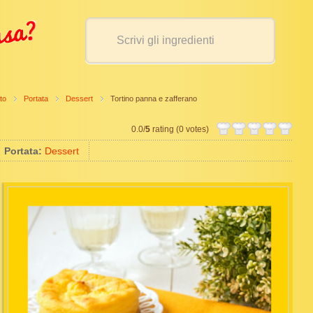
to
Portata
Dessert
Tortino panna e zafferano
0.0/
5
rating (0 votes)
Portata:
Dessert