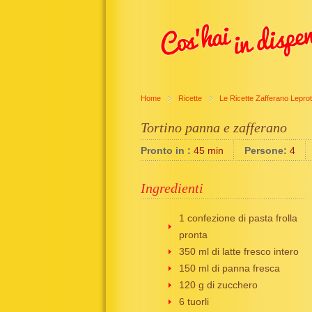
Home
Ricette
Le Ricette Zafferano Leprot
Tortino panna e zafferano
Pronto in :
45 min
Persone:
4
Ingredienti
1 confezione di pasta frolla
pronta
350 ml di latte fresco intero
150 ml di panna fresca
120 g di zucchero
6 tuorli