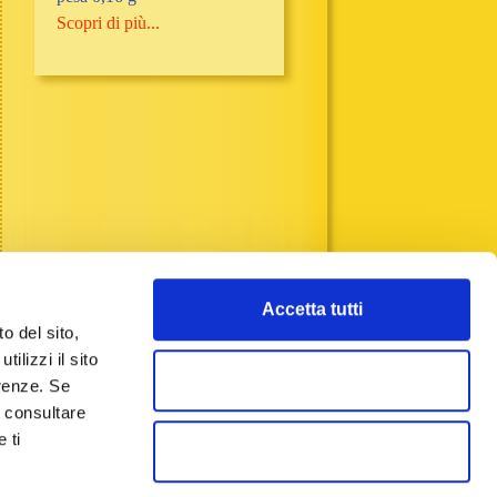
Scopri di più...
Accetta tutti
o del sito,
ilizzi il sito
Accetta selezionati
erenze. Se
a consultare
 ti
Rifiuta