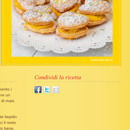
Condividi la ricetta
pento i
ere un
 di mais
tte tiepido
i il resto
ndo bene.