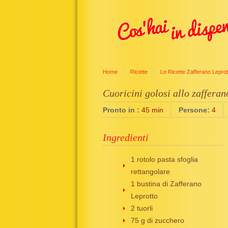
Home
Ricette
Le Ricette Zafferano Leprot
Cuoricini golosi allo zafferan
Pronto in :
45 min
Persone:
4
Ingredienti
1 rotolo pasta sfoglia
rettangolare
1 bustina di Zafferano
Leprotto
2 tuorli
75 g di zucchero