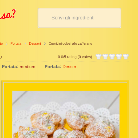
to
Portata
Dessert
Cuoricini golosi allo zafferano
o
0.0/
5
rating (0 votes)
Portata:
medium
Portata:
Dessert