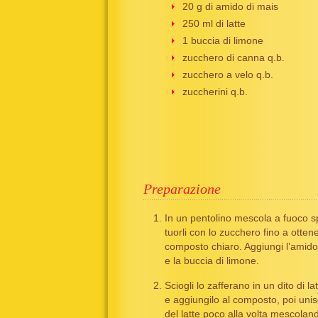
20 g di amido di mais
250 ml di latte
1 buccia di limone
zucchero di canna q.b.
zucchero a velo q.b.
zuccherini q.b.
Preparazione
In un pentolino mescola a fuoco s
tuorli con lo zucchero fino a otten
composto chiaro. Aggiungi l’amido
e la buccia di limone.
Sciogli lo zafferano in un dito di la
e aggiungilo al composto, poi unisc
del latte poco alla volta mescola