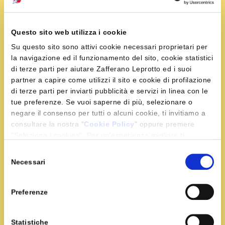
250 ml di latte
20 g di farina
50 g di zucchero
Questo sito web utilizza i cookie
q.b fagioli secchi, scorza limone, #riso soffiato,
Su questo sito sono attivi cookie necessari proprietari per
cioccolato bianco, fragole, mirtilli
la navigazione ed il funzionamento del sito, cookie statistici
1 pizzico di sale
di terze parti per aiutare Zafferano Leprotto ed i suoi
partner a capire come utilizzi il sito e cookie di profilazione
di terze parti per inviarti pubblicità e servizi in linea con le
tue preferenze. Se vuoi saperne di più, selezionare o
Preparazione
negare il consenso per tutti o alcuni cookie, ti invitiamo a
consultare la nostra "
Cookie Policy
" oppure premere
"Seleziona i cookies". Per un'esperienza migliore ti
In un mixer inseriamo il burro freddo con la farina e
consigliamo di premere "Accetta tutti".
un pizzico di sale, azioniamo le lame fino a ottenere
Selezione
un composto sabbioso. Trasferiamo il composto sul
Necessari
del
banco, aggiungiamo lo zucchero e formiamo una
consenso
fontana: al centro inseriamo 2 tuorli e la scorza di
Preferenze
limone e iniziamo a incorporarli al resto degli
ingredienti. Una volta ottenuto un panetto
Statistiche