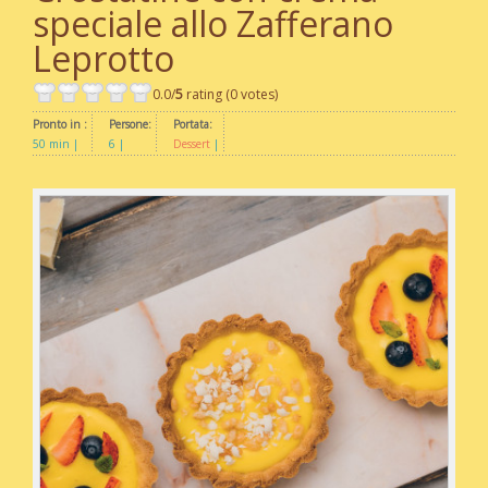
speciale allo Zafferano
Leprotto
0.0/
5
rating (0 votes)
Pronto in :
Persone:
Portata:
50 min
6
Dessert