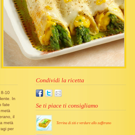
Condividi la ricetta
 8-10
ente. In
o fate
Se ti piace ti consigliamo
i metà
rano, il
 la metà
Terrina di ziti e verdure allo zafferano
ragi per