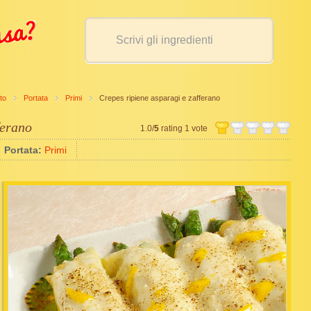
to
Portata
Primi
Crepes ripiene asparagi e zafferano
ferano
1.0/
5
rating 1 vote
Portata:
Primi