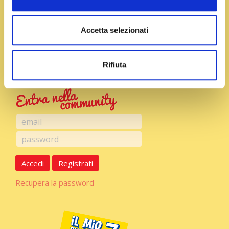
condimento e amalgamate qualche minuto a fiamma
bassa, unendo, se serve, l’acqua di cottura della
Accetta selezionati
pasta. Spolverizzate infine con il formaggio
grattugiato, impiattate e servite.
Rifiuta
Accedi
Registrati
Recupera la password