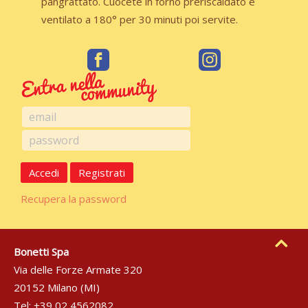
pangrattato. Cuocete in forno preriscaldato e
ventilato a 180° per 30 minuti poi servite.
Accedi
Registrati
Recupera la password
Bonetti Spa
Via delle Forze Armate 320
20152 Milano (MI)
Tel: +39 02 4562082