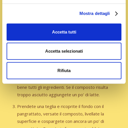
Preparazione
Mostra dettagli
Tritate finemente le zucchine e trifolatele in una
padella con poco olio. Aggiungete il porro
Accetta tutti
precedentemente tagliato a rondelle, aggiustate di
sale e continuate la cottura per qualche minuto poi
Accetta selezionati
spegnete il fuoco e lasciate raffreddare in una
ciotola.
Rifiuta
Unite la mozzarella a dadini, la mortadella, le uova,
lo zafferano e mescolate in modo da amalgamare
bene tutti gli ingredienti. Se il composto risulta
troppo asciutto aggiungete un po’ di latte.
Prendete una teglia e ricoprite il fondo con il
pangrattato, versate il composto, livellate la
superficie e cospargete con ancora un po’ di