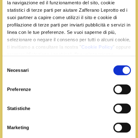
la navigazione ed il funzionamento del sito, cookie
Condividi la ricetta
statistici di terze parti per aiutare Zafferano Leprotto ed i
suoi partner a capire come utilizzi il sito e cookie di
profilazione di terze parti per inviarti pubblicità e servizi in
linea con le tue preferenze. Se vuoi saperne di più,
Ingredienti
selezionare o negare il consenso per tutti o alcuni cookie,
ti invitiamo a consultare la nostra "
Cookie Policy
" oppure
premere "Seleziona i cookies". Per un'esperienza
4 uova
migliore ti consigliamo di premere "Accetta tutti".
Selezione
3 zucchine piccole
Necessari
del
150 g di mortadella a dadini
consenso
1 mozzarella
Preferenze
1 porro
1 bustina di Zafferano Leprotto
q.b. pangrattato
Statistiche
q.b. latte
q.b. olio extra vergine di oliva e sale
Marketing