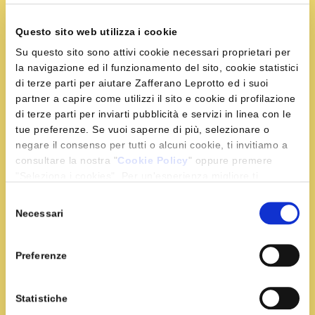
Questo sito web utilizza i cookie
Su questo sito sono attivi cookie necessari proprietari per
la navigazione ed il funzionamento del sito, cookie statistici
Ingredienti
di terze parti per aiutare Zafferano Leprotto ed i suoi
partner a capire come utilizzi il sito e cookie di profilazione
320 g. di riso
di terze parti per inviarti pubblicità e servizi in linea con le
tue preferenze. Se vuoi saperne di più, selezionare o
400 g. di salsiccia
negare il consenso per tutti o alcuni cookie, ti invitiamo a
400 g. di polpa di pomodoro a pezzetti
consultare la nostra "
Cookie Policy
" oppure premere
30 g. di funghi porcini secchi
"Seleziona i cookies". Per un'esperienza migliore ti
2 cipolle piccole
consigliamo di premere "Accetta tutti".
Selezione
1 bicchiere di vino bianco secco
Necessari
del
40 g. di burro
consenso
1 litro di brodo vegetale
Preferenze
50 g. di grana grattugiato
2 bustine di zafferano
1 cucchiai di olio extra vergine di oliva
Statistiche