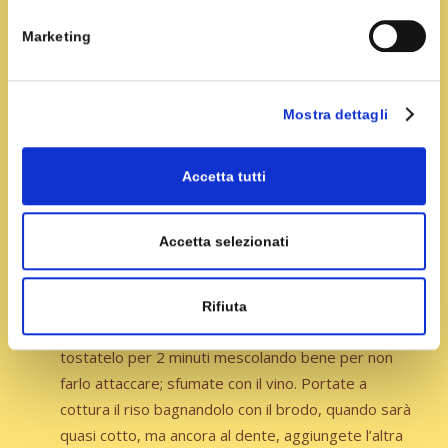
sale q.b.
Marketing
Preparazione
Mostra dettagli
Reidratate i funghi secchi in acqua tiepida; tritate le
cipolle, spellate la salsiccia riducetela a pezzettoni.
Accetta tutti
Scaldate l’olio in un tegame, fate soffriggere la
cipolla, aggiungete la salsiccia, una bustina di
zafferano, la polpa di pomodoro, i funghi strizzati e
Accetta selezionati
lasciate cuocere per mezz’ora.
In un’altro tegame sciogliete il burro e fate
Rifiuta
imbiondire la seconda cipolla, aggiungete il riso e
tostatelo per 2 minuti mescolando bene per non
farlo attaccare; sfumate con il vino. Portate a
cottura il riso bagnandolo con il brodo, quando sarà
quasi cotto, ma ancora al dente, aggiungete l’altra