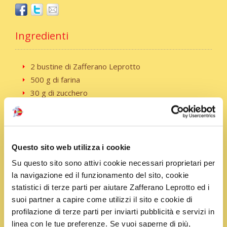
Ingredienti
2 bustine di Zafferano Leprotto
500 g di farina
30 g di zucchero
60 g di burro
1 pizzico di sale
4 g di bicarbonato
25 ml di acqua tiepida
Questo sito web utilizza i cookie
3 uova
Su questo sito sono attivi cookie necessari proprietari per
2 tuorli (uova medie)
la navigazione ed il funzionamento del sito, cookie
1 scorza d’arancia
statistici di terze parti per aiutare Zafferano Leprotto ed i
1 scorza di limone
suoi partner a capire come utilizzi il sito e cookie di
olio di semi di girasole q.b.
profilazione di terze parti per inviarti pubblicità e servizi in
600 g di miele millefiori
linea con le tue preferenze. Se vuoi saperne di più,