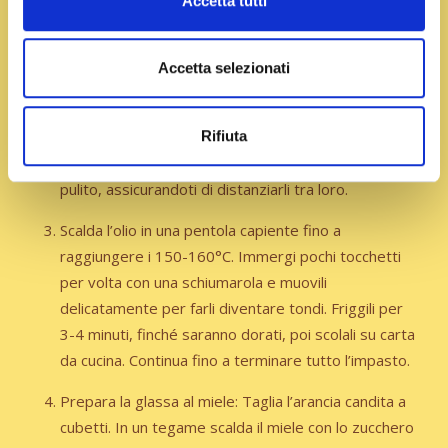
Accetta tutti
Avvolgilo nella pellicola e lascialo riposare per 30
minuti.
Accetta selezionati
Preleva una parte di impasto, lasciando il resto ben
coperto. Forma dei filoncini spessi circa 1 cm e
Rifiuta
tagliali in piccoli tocchetti larghi 1-1,5 cm. Disponi i
pezzetti su un vassoio rivestito con un canovaccio
pulito, assicurandoti di distanziarli tra loro.
Scalda l’olio
in una pentola capiente fino a
raggiungere i 150-160°C. Immergi pochi tocchetti
per volta con una schiumarola e muovili
delicatamente per farli diventare tondi.
Friggili per
3-4 minuti
, finché saranno dorati, poi scolali su carta
da cucina. Continua fino a terminare tutto l’impasto.
Prepara la glassa al miele
: Taglia l’arancia candita a
cubetti. In un tegame scalda il miele con lo zucchero