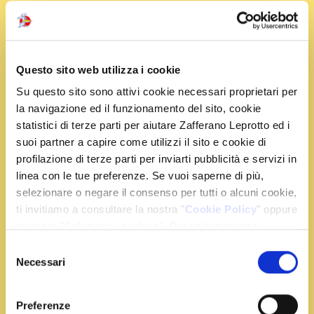
Ingredienti
Questo sito web utilizza i cookie
Su questo sito sono attivi cookie necessari proprietari per
la navigazione ed il funzionamento del sito, cookie
320 g. di sedanini
statistici di terze parti per aiutare Zafferano Leprotto ed i
100 g. di salsiccia
suoi partner a capire come utilizzi il sito e cookie di
2 cucchiai di gherigli di noce
profilazione di terze parti per inviarti pubblicità e servizi in
1 cucchiaio di cipolla tritata
linea con le tue preferenze. Se vuoi saperne di più,
1 bustina di zafferano
selezionare o negare il consenso per tutti o alcuni cookie,
1 cucchiaio di vino bianco
ti invitiamo a consultare la nostra "
Cookie Policy
" oppure
3 cucchiai di panna
premere "Seleziona i cookies". Per un'esperienza
un rametto di rosmarino
migliore ti consigliamo di premere "Accetta tutti".
Selezione
olio extra vergine di oliva
Necessari
del
sale e pepe q.b.
consenso
Preferenze