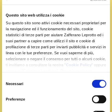
Questo sito web utilizza i cookie
Su questo sito sono attivi cookie necessari proprietari per
Ingredienti
la navigazione ed il funzionamento del sito, cookie
statistici di terze parti per aiutare Zafferano Leprotto ed i
160 g. di riso arborio
suoi partner a capire come utilizzi il sito e cookie di
400 g. di finocchi
profilazione di terze parti per inviarti pubblicità e servizi in
linea con le tue preferenze. Se vuoi saperne di più,
20 g. di parmigiano grattugiato
selezionare o negare il consenso per tutti o alcuni cookie,
20 g. di burro
ti invitiamo a consultare la nostra "
Cookie Policy
" oppure
1 bustina di zafferano
premere "Seleziona i cookies". Per un'esperienza
prezzemolo tritato
migliore ti consigliamo di premere "Accetta tutti".
Selezione
3 cucchiai di sale grosso
Necessari
del
consenso
Preparazione
Preferenze