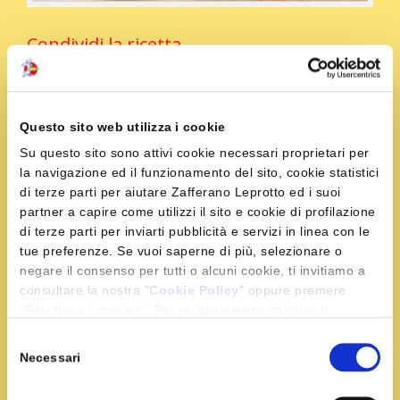
Condividi la ricetta
Questo sito web utilizza i cookie
Ingredienti
Su questo sito sono attivi cookie necessari proprietari per
la navigazione ed il funzionamento del sito, cookie statistici
di terze parti per aiutare Zafferano Leprotto ed i suoi
400 g. di linguine
partner a capire come utilizzi il sito e cookie di profilazione
4 pomodori da salsa
di terze parti per inviarti pubblicità e servizi in linea con le
1 mazzetto di basilico
tue preferenze. Se vuoi saperne di più, selezionare o
2 spicchi di aglio
negare il consenso per tutti o alcuni cookie, ti invitiamo a
1 bustina di zafferano
consultare la nostra "
Cookie Policy
" oppure premere
"Seleziona i cookies". Per un'esperienza migliore ti
parmigiano grattugiato
consigliamo di premere "Accetta tutti".
olio d’oliva
Selezione
Necessari
sale e pepe q.b.
del
consenso