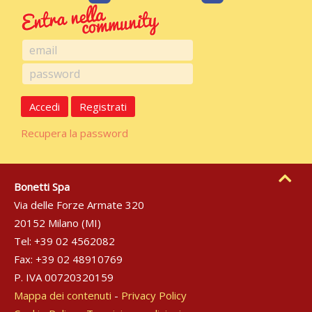
Accedi
Registrati
Recupera la password
Bonetti Spa
Via delle Forze Armate 320
20152 Milano (MI)
Tel: +39 02 4562082
Fax: +39 02 48910769
P. IVA 00720320159
Mappa dei contenuti
-
Privacy Policy