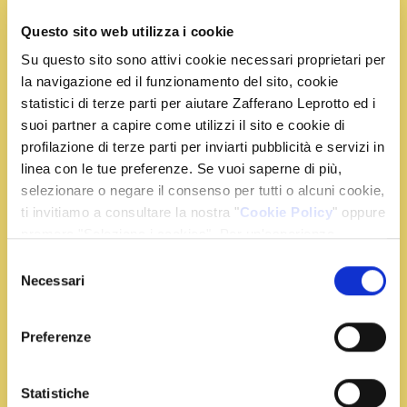
Questo sito web utilizza i cookie
Su questo sito sono attivi cookie necessari proprietari per
la navigazione ed il funzionamento del sito, cookie
Ingredienti
statistici di terze parti per aiutare Zafferano Leprotto ed i
suoi partner a capire come utilizzi il sito e cookie di
360 g. di gnocchetti sardi
profilazione di terze parti per inviarti pubblicità e servizi in
linea con le tue preferenze. Se vuoi saperne di più,
400 g. di spinaci freschi
selezionare o negare il consenso per tutti o alcuni cookie,
100 g. di speck
ti invitiamo a consultare la nostra "
Cookie Policy
" oppure
200 g. di pomodorini
premere "Seleziona i cookies". Per un'esperienza
2 scalogni
migliore ti consigliamo di premere "Accetta tutti".
Selezione
60 g. di parmigiano reggiano grattugiato
Necessari
del
1 bustina di zafferano
consenso
olio extra vergine di oliva q.b.
sale q.b.
Preferenze
Statistiche