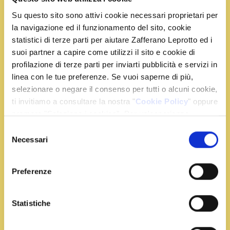
Su questo sito sono attivi cookie necessari proprietari per
la navigazione ed il funzionamento del sito, cookie
statistici di terze parti per aiutare Zafferano Leprotto ed i
Ingredienti
suoi partner a capire come utilizzi il sito e cookie di
profilazione di terze parti per inviarti pubblicità e servizi in
linea con le tue preferenze. Se vuoi saperne di più,
1 bustina di Zafferano Leprotto
selezionare o negare il consenso per tutti o alcuni cookie,
150 gr di farina 00
ti invitiamo a consultare la nostra "
Cookie Policy
" oppure
150 gr di farina manitoba
premere "Seleziona i cookies". Per un'esperienza
150 gr di latte intero
migliore ti consigliamo di premere "Accetta tutti".
Selezione
50 gr di zucchero
Necessari
del
1 uovo
consenso
25 g di burro
Preferenze
5 g di lievito di birra
1 pizzico di sale
q.b. uvetta, cioccolato fondente, granella di
Statistiche
zucchero