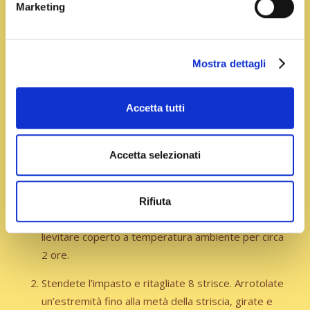
Marketing
Preparazione
Mostra dettagli
Mettete in ammollo l’uvetta per farla reidratare.
Sciogliete lo zafferano nel latte a temperatura
Accetta tutti
ambiente, unite l’uovo e sbattete. Sbriciolate il
lievito di birra nelle farine miscelate, unite lo
zucchero e il composto di latte. Impastate con
Accetta selezionati
l’aiuto di un’impastatrice, e quando l’impasto sarà
amalgamato unite il sale e il burro poco alla volta.
Continuate fino a quando sarà liscio e bene
Rifiuta
amalgamato. Formate una palla con l’impasto e fate
lievitare coperto a temperatura ambiente per circa
2 ore.
Stendete l’impasto e ritagliate 8 strisce. Arrotolate
un’estremità fino alla metà della striscia, girate e